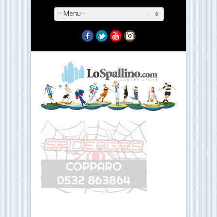
- Menu -
Facebook
Twitter
YouTube
Instagram