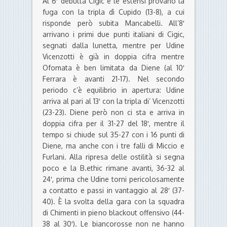
Al 6′ debutta Cigic e le estensi provano la
fuga con la tripla dì Cupido (13-8), a cui
risponde però subita Mancabelli. All’8′
arrivano i primi due punti italiani di Cigic,
segnati dalla lunetta, mentre per Udine
Vicenzotti è già in doppia cifra mentre
Ofomata è ben limitata da Diene (al 10′
Ferrara è avanti 21-17). Nel secondo
periodo c’è equilibrio in apertura: Udine
arriva al pari al 13′ con la tripla di’ Vicenzotti
(23-23). Diene però non ci sta e arriva in
doppia cifra per il 31-27 del 18′, mentre il
tempo si chiude sul 35-27 con i 16 punti di
Diene, ma anche con i tre falli di Miccio e
Furlani. Alla ripresa delle ostilità si segna
poco e la B.ethic rimane avanti, 36-32 al
24′, prima che Udine torni pericolosamente
a contatto e passi in vantaggio al 28′ (37-
40). È la svolta della gara con la squadra
di Chimenti in pieno blackout offensivo (44-
38 al 30′). Le biancorosse non ne hanno