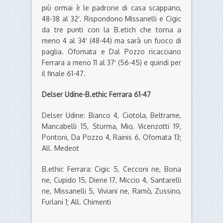
più ormai è le padrone di casa scappano,
48-38 al 32′. Rispondono Missanelli e Cigic
da tre punti con la B.etich che torna a
meno 4 al 34′ (48-44) ma sarà un fuoco di
paglia. Ofomata e Dal Pozzo ricacciano
Ferrara a meno 11 al 37′ (56-45) e quindi per
il finale 61-47.
Delser Udine-B.ethic Ferrara 61-47
Delser Udine: Bianco 4, Ciotola, Beltrame,
Mancabelli 15, Sturma, Mio, Vicenzotti 19,
Pontoni, Da Pozzo 4, Rainis 6, Ofomata 13;
All. Medeot
B.ethic Ferrara: Cigic 5, Cecconi ne, Bona
ne, Cupido 15, Diene 17, Miccio 4, Santarelli
ne, Missanelli 5, Viviani ne, Ramò, Zussino,
Furlani 1; All. Chimenti