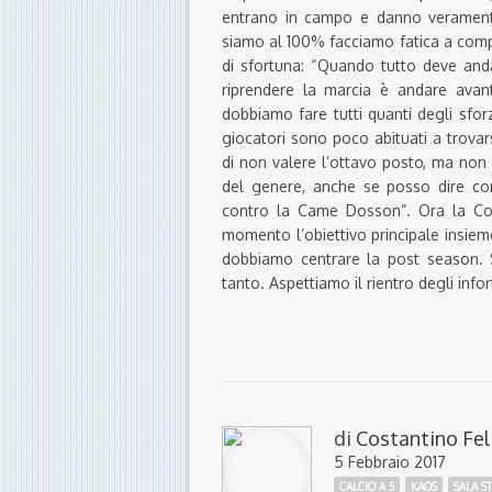
entrano in campo e danno verament
siamo al 100% facciamo fatica a compe
di sfortuna: “Quando tutto deve anda
riprendere la marcia è andare avant
dobbiamo fare tutti quanti degli sfor
giocatori sono poco abituati a trovar
di non valere l’ottavo posto, ma non
del genere, anche se posso dire co
contro la Came Dosson”. Ora la Cog
momento l’obiettivo principale insieme
dobbiamo centrare la post season. 
tanto. Aspettiamo il rientro degli info
di
Costantino Fel
5 Febbraio 2017
CALCIO A 5
KAOS
SALA S