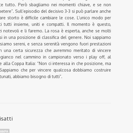
e tutto. Però sbagliamo nei momenti chiave, e se non
tere”. Sull’episodio del decisivo 3-3 si può parlare anche
re storto è difficile cambiare le cose. L’unico modo per
i tutti insieme, uniti e compatti. Il momento è questo,
zi notevoli e li faremo. La rosa è esperta, anche se molti
si in una posizione di classifica del genere. Noi sappiamo
 siamo sereni, e senza serenità vengono fuori prestazioni
n una certa sicurezza che avremmo meritato di vincere
ianco nel cammino in campionato verso i play off, al
 alla Coppa Italia: “Non ci interessa in che posizione, ma
Sappiamo che per vincere qualcosa dobbiamo costruire
rtunati, abbiamo bisogno di tutti”.
isatti
TAMPA