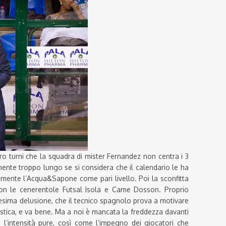
tro turni che la squadra di mister Fernandez non centra i 3
mente troppo lungo se si considera che il calendario le ha
mente l’Acqua&Sapone come pari livello. Poi la sconfitta
 con le cenerentole Futsal Isola e Came Dosson. Proprio
nesima delusione, che il tecnico spagnolo prova a motivare
istica, e va bene. Ma a noi è mancata la freddezza davanti
è, l’intensità pure, così come l’impegno dei giocatori che