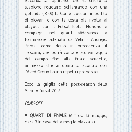
Seconda la Luparense, che ha chiuso la
stagione regolare schiantando con una
goleada (13-0!) la Came Dosson, imbottita
di giovani e con la testa già rivolta ai
playout con il Futsal Isola. Honorio e
compagni nei quarti sfideranno la
formazione allenata da Velimir Andrejic.
Prima, come detto in precedenza, il
Pescara, che potrà contare sul vantaggio
del campo fino alla finale scudetto,
ammesso che ai quarti lo scontro con
l’Axed Group Latina rispetti i pronostici.
Ecco la griglia della post-season della
Serie A futsal 2017
PLAY-OFF
* QUARTI DI FINALE
(6-11-ev. 13 maggio,
gara-3 in casa della meglio piazzata)