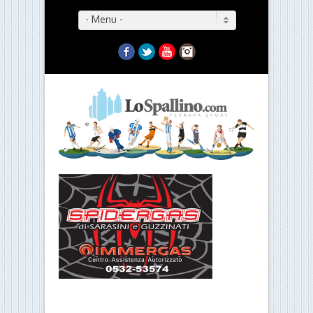
- Menu -
Facebook
Twitter
YouTube
Instagram