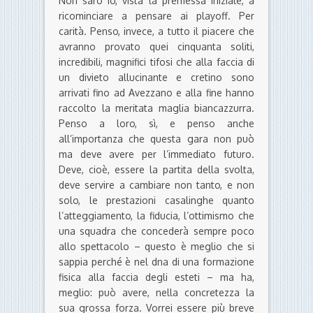
Non sarò io, vista la premessa iniziale, a
ricominciare a pensare ai playoff. Per
carità. Penso, invece, a tutto il piacere che
avranno provato quei cinquanta soliti,
incredibili, magnifici tifosi che alla faccia di
un divieto allucinante e cretino sono
arrivati fino ad Avezzano e alla fine hanno
raccolto la meritata maglia biancazzurra.
Penso a loro, sì, e penso anche
all’importanza che questa gara non può
ma deve avere per l’immediato futuro.
Deve, cioè, essere la partita della svolta,
deve servire a cambiare non tanto, e non
solo, le prestazioni casalinghe quanto
l’atteggiamento, la fiducia, l’ottimismo che
una squadra che concederà sempre poco
allo spettacolo – questo è meglio che si
sappia perché è nel dna di una formazione
fisica alla faccia degli esteti – ma ha,
meglio: può avere, nella concretezza la
sua grossa forza. Vorrei essere più breve