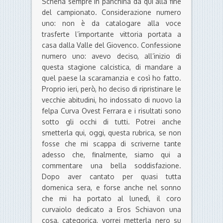
Schena sempre in panchina da qui alla fine
del campionato. Considerazione numero
uno: non è da catalogare alla voce
trasferte l’importante vittoria portata a
casa dalla Valle del Giovenco. Confessione
numero uno: avevo deciso, all’inizio di
questa stagione calcistica, di mandare a
quel paese la scaramanzia e così ho fatto.
Proprio ieri, però, ho deciso di ripristinare le
vecchie abitudini, ho indossato di nuovo la
felpa Curva Ovest Ferrara e i risultati sono
sotto gli occhi di tutti. Potrei anche
smetterla qui, oggi, questa rubrica, se non
fosse che mi scappa di scriverne tante
adesso che, finalmente, siamo qui a
commentare una bella soddisfazione.
Dopo aver cantato per quasi tutta
domenica sera, e forse anche nel sonno
che mi ha portato al lunedì, il coro
curvaiolo dedicato a Eros Schiavon una
cosa, categorica, vorrei metterla nero su