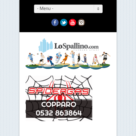
- Menu -
Facebook
Twitter
YouTube
Instagram