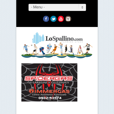
- Menu -
Facebook
Twitter
YouTube
Instagram