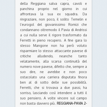
della Reggiana salva capra, cavoli e
panchina proprio nel giorno in cui
affrontava la sua ex squadra. Da
ringraziare, non poco, il solito Temelin e
l’eurogol del giovanissimo Romizi che
condannano oltremodo il Pavia di Andrissi
a cui nulla serve il rigore trasformato da
Ferretti in pieno recupero. A fine gara lo
stesso Mangone non ha però voluto
risparmiare lo stesso attaccante pavese di
critiche alludendo, neanche tanto
velatamente, alla scarsa continuità del
numero nove pavese, difetto che, sempre a
suo dire, ne avrebbe e non poco
ostacolato una carriera disputata finora
ben al di sotto delle sue possibilità.
Ferretti, che si trovava a due passi, ha
sorriso, lasciando così intendere a tutti il
suo pensiero. A volte vincere sul campo
non basta davvero più.
REGGIANA-PAVIA 2-