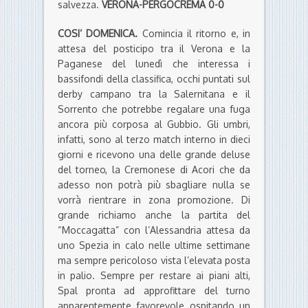
salvezza.
VERONA-PERGOCREMA 0-0
COSI’ DOMENICA.
Comincia il ritorno e, in
attesa del posticipo tra il Verona e la
Paganese del lunedì che interessa i
bassifondi della classifica, occhi puntati sul
derby campano tra la Salernitana e il
Sorrento che potrebbe regalare una fuga
ancora più corposa al Gubbio. Gli umbri,
infatti, sono al terzo match interno in dieci
giorni e ricevono una delle grande deluse
del torneo, la Cremonese di Acori che da
adesso non potrà più sbagliare nulla se
vorrà rientrare in zona promozione. Di
grande richiamo anche la partita del
“Moccagatta” con l’Alessandria attesa da
uno Spezia in calo nelle ultime settimane
ma sempre pericoloso vista l’elevata posta
in palio. Sempre per restare ai piani alti,
Spal pronta ad approfittare del turno
apparentemente favorevole ospitando un