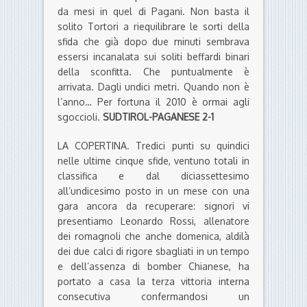
da mesi in quel di Pagani. Non basta il
solito Tortori a riequilibrare le sorti della
sfida che già dopo due minuti sembrava
essersi incanalata sui soliti beffardi binari
della sconfitta. Che puntualmente è
arrivata. Dagli undici metri. Quando non è
l’anno… Per fortuna il 2010 è ormai agli
sgoccioli.
SUDTIROL-PAGANESE 2-1
LA COPERTINA. Tredici punti su quindici
nelle ultime cinque sfide, ventuno totali in
classifica e dal diciassettesimo
all’undicesimo posto in un mese con una
gara ancora da recuperare: signori vi
presentiamo Leonardo Rossi, allenatore
dei romagnoli che anche domenica, aldilà
dei due calci di rigore sbagliati in un tempo
e dell’assenza di bomber Chianese, ha
portato a casa la terza vittoria interna
consecutiva confermandosi un