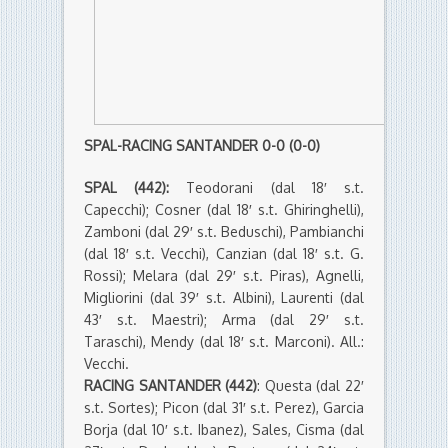
SPAL-RACING SANTANDER 0-0 (0-0)
SPAL (442):
Teodorani (dal 18′ s.t.
Capecchi); Cosner (dal 18′ s.t. Ghiringhelli),
Zamboni (dal 29′ s.t. Beduschi), Pambianchi
(dal 18′ s.t. Vecchi), Canzian (dal 18′ s.t. G.
Rossi); Melara (dal 29′ s.t. Piras), Agnelli,
Migliorini (dal 39′ s.t. Albini), Laurenti (dal
43′ s.t. Maestri); Arma (dal 29′ s.t.
Taraschi), Mendy (dal 18′ s.t. Marconi). All.:
Vecchi.
RACING SANTANDER (442)
: Questa (dal 22′
s.t. Sortes); Picon (dal 31′ s.t. Perez), Garcia
Borja (dal 10′ s.t. Ibanez), Sales, Cisma (dal