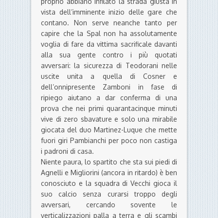
proprio abbiano infilato la strada giusta in
vista dell’imminente inizio delle gare che
contano. Non serve neanche tanto per
capire che la Spal non ha assolutamente
voglia di fare da vittima sacrificale davanti
alla sua gente contro i più quotati
avversari: la sicurezza di Teodorani nelle
uscite unita a quella di Cosner e
dell’onnipresente Zamboni in fase di
ripiego aiutano a dar conferma di una
prova che nei primi quarantacinque minuti
vive di zero sbavature e solo una mirabile
giocata del duo Martinez-Luque che mette
fuori giri Pambianchi per poco non castiga
i padroni di casa.
Niente paura, lo spartito che sta sui piedi di
Agnelli e Migliorini (ancora in ritardo) è ben
conosciuto e la squadra di Vecchi gioca il
suo calcio senza curarsi troppo degli
avversari, cercando sovente le
verticalizzazioni palla a terra e gli scambi