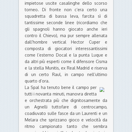
impietose uscite casalinghe dello scorso
torneo. Di fronte non c’era certo una
squadretta di bassa leva, farcita sì di
tantissime seconde linee (ricordiamo che
gli spagnoli hanno giocato anche ieri
contro il Chievo), ma pur sempre allenata
dall’hombre vertical Hector Cuper e
composta di giocatori interessantissimi
come l’esterno Docal e la punta Luque e
da altri più esperti come il difensore Cisma
e la stella Munitis, ex Real Madrid e riserva
di un certo Raul, in campo nell’ultimo
quarto d’ora.
La Spal ha tenuto bene il campo per
tutti i novanta minuti, manovra diretta
e orchestrata più che dignitosamente da
un Agnelli tuttofare di centrocampo,
coadiuvato sulle fasce da un Laurenti e un
Melara che sprizzano gioco e velocità da
ritmo campionato tanto che sembra