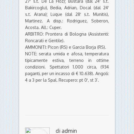
27′ s.t. De La Hoz); Bustara (dal 24′ s.t.
Bakircoglu), Bedia, Adrian, Docal (dal 24′
s.t. Arana); Luque (dal 28′ s.t. Munitis),
Martinez. A disp.: Rodriguez, Soberon,
Acosta. All.: Cuper.
ARBITRO: Prontera di Bologna (Assistenti:
Roncarati e Gentile).
AMMONITI: Picon (RS) e Garcia Borja (RS).
NOTE: serata umida e afosa, temperatura
tipicamente estiva, terreno in ottime
condizioni. Spettatori 1.000 circa, (934
paganti, per un incasso di € 10.638). Angoli:
4 a 3 per la Spal.
Recupero: pt 0′, st 3’.
di
admin