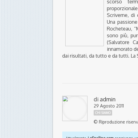
scorso term
proporzionale 
Scriverne, di
Una passione 
Rocheteau, “
sono più, pur
(Salvatore Ca
innamorato del
dai risultati, da tutto e da tutti. 
di
admin
29 Agosto 2011
CHI SIAMO
© Riproduzione riserv