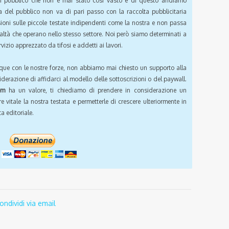
pubblico che non è mai stato così vasto e di questo andiamo
a del pubblico non va di pari passo con la raccolta pubblicitaria
sioni sulle piccole testate indipendenti come la nostra e non passa
ealtà che operano nello stesso settore. Noi però siamo determinati a
vizio apprezzato da tifosi e addetti ai lavori.
que con le nostre forze, non abbiamo mai chiesto un supporto alla
iderazione di affidarci al modello delle sottoscrizioni o del paywall.
om
ha un valore, ti chiediamo di prendere in considerazione un
e vitale la nostra testata e permetterle di crescere ulteriormente in
a editoriale.
ondividi via email