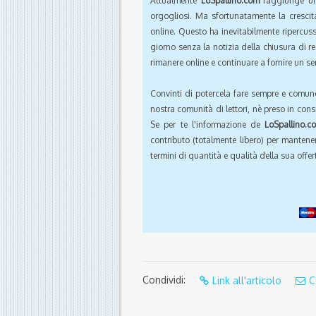
Attualmente
LoSpallino.com
raggiunge un 
orgogliosi. Ma sfortunatamente la crescit
online. Questo ha inevitabilmente ripercus
giorno senza la notizia della chiusura di r
rimanere online e continuare a fornire un ser
Convinti di potercela fare sempre e comun
nostra comunità di lettori, nè preso in cons
Se per te l'informazione de
LoSpallino.c
contributo (totalmente libero) per mantener
termini di quantità e qualità della sua offert
Condividi:
Link all'articolo
C