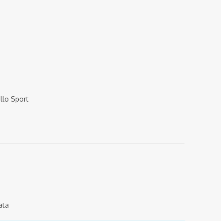
ello Sport
ata