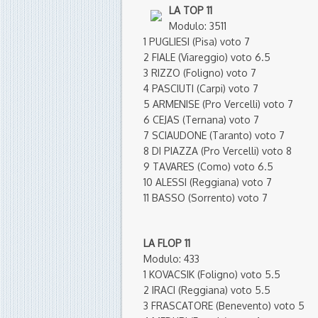
LA TOP 11
Modulo: 3511
1 PUGLIESI (Pisa) voto 7
2 FIALE (Viareggio) voto 6.5
3 RIZZO (Foligno) voto 7
4 PASCIUTI (Carpi) voto 7
5 ARMENISE (Pro Vercelli) voto 7
6 CEJAS (Ternana) voto 7
7 SCIAUDONE (Taranto) voto 7
8 DI PIAZZA (Pro Vercelli) voto 8
9 TAVARES (Como) voto 6.5
10 ALESSI (Reggiana) voto 7
11 BASSO (Sorrento) voto 7
LA FLOP 11
Modulo: 433
1 KOVACSIK (Foligno) voto 5.5
2 IRACI (Reggiana) voto 5.5
3 FRASCATORE (Benevento) voto 5