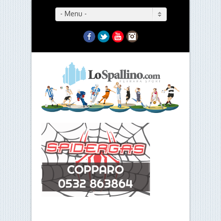
- Menu -
Facebook
Twitter
YouTube
Instagram