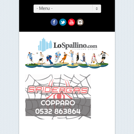
- Menu -
Facebook
Twitter
YouTube
Instagram