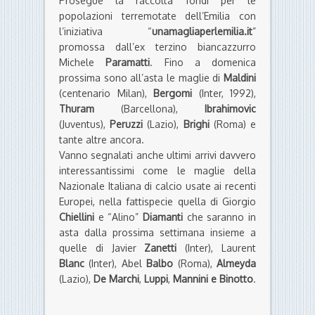
Prosegue la raccolta fondi per le
popolazioni terremotate dell’Emilia con
l’iniziativa “
unamagliaperlemilia.it
”
promossa dall’ex terzino biancazzurro
Michele
Paramatti
. Fino a domenica
prossima sono all’asta le maglie di
Maldini
(centenario Milan),
Bergomi
(Inter, 1992),
Thuram
(Barcellona),
Ibrahimovic
(Juventus),
Peruzzi
(Lazio),
Brighi
(Roma) e
tante altre ancora.
Vanno segnalati anche ultimi arrivi davvero
interessantissimi come le maglie della
Nazionale Italiana di calcio usate ai recenti
Europei, nella fattispecie quella di Giorgio
Chiellini
e “Alino”
Diamanti
che saranno in
asta dalla prossima settimana insieme a
quelle di Javier
Zanetti
(Inter), Laurent
Blanc
(Inter), Abel
Balbo
(Roma),
Almeyda
(Lazio),
De Marchi
,
Luppi
,
Mannini e
Binotto
.