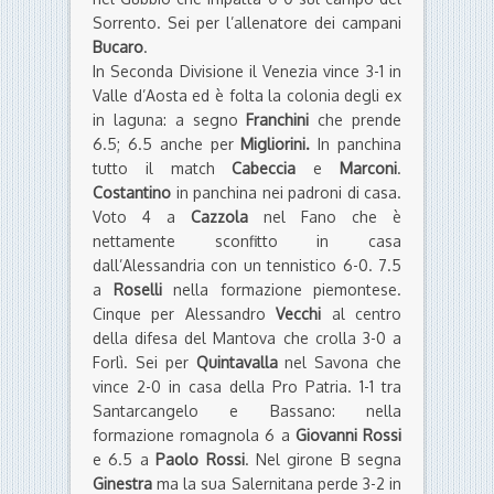
Sorrento. Sei per l’allenatore dei campani
Bucaro
.
In Seconda Divisione il Venezia vince 3-1 in
Valle d’Aosta ed è folta la colonia degli ex
in laguna: a segno
Franchini
che prende
6.5; 6.5 anche per
Migliorini.
In panchina
tutto il match
Cabeccia
e
Marconi
.
Costantino
in panchina nei padroni di casa.
Voto 4 a
Cazzola
nel Fano che è
nettamente sconfitto in casa
dall’Alessandria con un tennistico 6-0. 7.5
a
Roselli
nella formazione piemontese.
Cinque per Alessandro
Vecchi
al centro
della difesa del Mantova che crolla 3-0 a
Forlì. Sei per
Quintavalla
nel Savona che
vince 2-0 in casa della Pro Patria. 1-1 tra
Santarcangelo e Bassano: nella
formazione romagnola 6 a
Giovanni Rossi
e 6.5 a
Paolo Rossi
. Nel girone B segna
Ginestra
ma la sua Salernitana perde 3-2 in