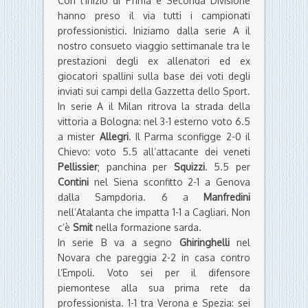
Con l’inizio di Prima e Seconda Divisione
hanno preso il via tutti i campionati
professionistici. Iniziamo dalla serie A il
nostro consueto viaggio settimanale tra le
prestazioni degli ex allenatori ed ex
giocatori spallini sulla base dei voti degli
inviati sui campi della Gazzetta dello Sport.
In serie A il Milan ritrova la strada della
vittoria a Bologna: nel 3-1 esterno voto 6.5
a mister
Allegri
. Il Parma sconfigge 2-0 il
Chievo: voto 5.5 all’attacante dei veneti
Pellissier
; panchina per
Squizzi
. 5.5 per
Contini
nel Siena sconfitto 2-1 a Genova
dalla Sampdoria. 6 a
Manfredini
nell’Atalanta che impatta 1-1 a Cagliari. Non
c’è
Smit
nella formazione sarda.
In serie B va a segno
Ghiringhelli
nel
Novara che pareggia 2-2 in casa contro
l’Empoli. Voto sei per il difensore
piemontese alla sua prima rete da
professionista. 1-1 tra Verona e Spezia: sei