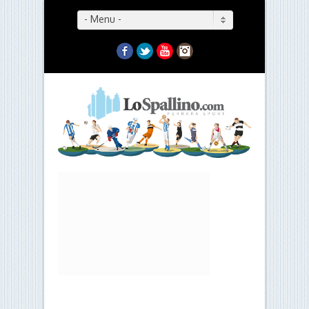
- Menu -
Facebook
Twitter
YouTube
Instagram