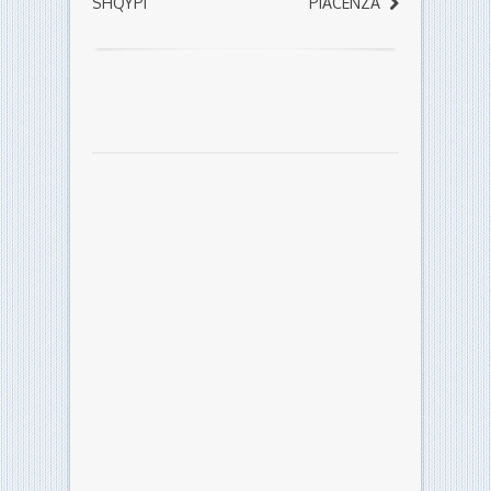
SHQYPI
PIACENZA