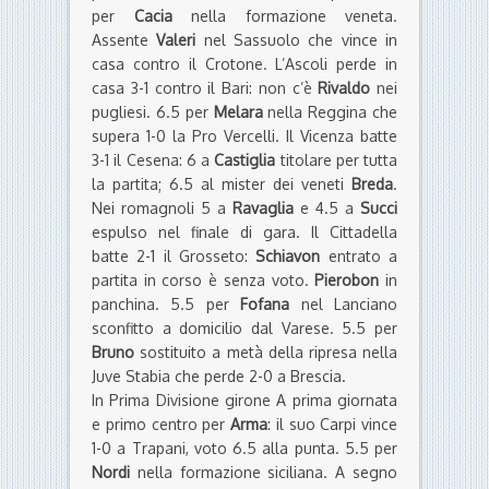
per
Cacia
nella formazione veneta.
Assente
Valeri
nel Sassuolo che vince in
casa contro il Crotone. L’Ascoli perde in
casa 3-1 contro il Bari: non c’è
Rivaldo
nei
pugliesi. 6.5 per
Melara
nella Reggina che
supera 1-0 la Pro Vercelli. Il Vicenza batte
3-1 il Cesena: 6 a
Castiglia
titolare per tutta
la partita; 6.5 al mister dei veneti
Breda
.
Nei romagnoli 5 a
Ravaglia
e 4.5 a
Succi
espulso nel finale di gara. Il Cittadella
batte 2-1 il Grosseto:
Schiavon
entrato a
partita in corso è senza voto.
Pierobon
in
panchina. 5.5 per
Fofana
nel Lanciano
sconfitto a domicilio dal Varese. 5.5 per
Bruno
sostituito a metà della ripresa nella
Juve Stabia che perde 2-0 a Brescia.
In Prima Divisione girone A prima giornata
e primo centro per
Arma
: il suo Carpi vince
1-0 a Trapani, voto 6.5 alla punta. 5.5 per
Nordi
nella formazione siciliana. A segno