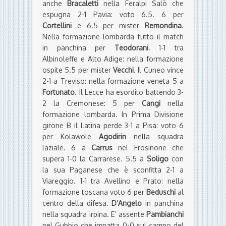
anche
Bracaletti
nella Feralpi Salò che
espugna 2-1 Pavia: voto 6.5. 6 per
Cortellini
e 6.5 per mister
Remondina
.
Nella formazione lombarda tutto il match
in panchina per
Teodorani
. 1-1 tra
Albinoleffe e Alto Adige: nella formazione
ospite 5.5 per mister
Vecchi
. Il Cuneo vince
2-1 a Treviso: nella formazione veneta 5 a
Fortunato
. Il Lecce ha esordito battendo 3-
2 la Cremonese: 5 per
Cangi
nella
formazione lombarda. In Prima Divisione
girone B il Latina perde 3-1 a Pisa: voto 6
per Kolawole
Agodirin
nella squadra
laziale. 6 a
Carrus
nel Frosinone che
supera 1-0 la Carrarese. 5.5 a
Soligo
con
la sua Paganese che è sconfitta 2-1 a
Viareggio. 1-1 tra Avellino e Prato: nella
formazione toscana voto 6 per
Beduschi
al
centro della difesa.
D’Angelo
in panchina
nella squadra irpina. E’ assente
Pambianchi
nel Gubbio che impatta 0-0 sul campo del