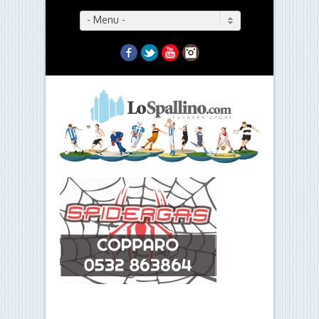
- Menu -
Facebook
Twitter
YouTube
Instagram