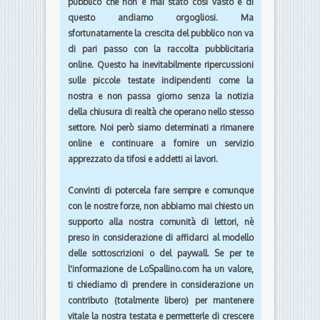
pubblico che non è mai stato così vasto e di
questo andiamo orgogliosi. Ma
sfortunatamente la crescita del pubblico non va
di pari passo con la raccolta pubblicitaria
online. Questo ha inevitabilmente ripercussioni
sulle piccole testate indipendenti come la
nostra e non passa giorno senza la notizia
della chiusura di realtà che operano nello stesso
settore. Noi però siamo determinati a rimanere
online e continuare a fornire un servizio
apprezzato da tifosi e addetti ai lavori.
Convinti di potercela fare sempre e comunque
con le nostre forze, non abbiamo mai chiesto un
supporto alla nostra comunità di lettori, nè
preso in considerazione di affidarci al modello
delle sottoscrizioni o del paywall. Se per te
l'informazione de
LoSpallino.com
ha un valore,
ti chiediamo di prendere in considerazione un
contributo (totalmente libero) per mantenere
vitale la nostra testata e permetterle di crescere