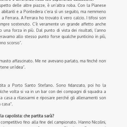
ispetto delle altre piazze, è un’altra roba. Con la Pianese
 abitanti e a Pontedera c’era sì un seguito, ma nemmeno
 Ferrara. A Ferrara ho trovato il vero calcio. I tifosi son
 sempre sostenuto. C’è veramente un grande affetto anche
a forza in più. Dal punto di vista dei risultati, l’anno
ravamo allo stesso punto forse qualche punticino in più,
anno scorso”.
imasto affascinato. Me ne avevano parlato, ma finché non
rtene un’idea”.
ita a Porto Santo Stefano. Sono fidanzato, poi ho la
ualche volta si va in un bar con dei compagni di squadra a
a casa a rilassarmi e riposare perché gli allenamenti son
a casa”.
la capolista: che partita sarà?
competitivo fino alla fine del campionato. Hanno Nicolini,