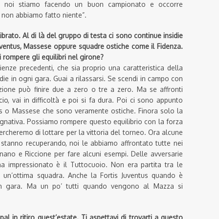
e noi stiamo facendo un buon campionato e occorre
 non abbiamo fatto niente”.
rato. Al di là del gruppo di testa ci sono continue insidie
 Juventus, Massese oppure squadre ostiche come il Fidenza.
 rompere gli equilibri nel girone?
ienze precedenti, che sia proprio una caratteristica della
idie in ogni gara. Guai a rilassarsi. Se scendi in campo con
ione può finire due a zero o tre a zero. Ma se affronti
cio, vai in difficoltà e poi si fa dura. Poi ci sono appunto
is o Massese che sono veramente ostiche. Finora solo la
egnativa. Possiamo rompere questo equilibrio con la forza
cercheremo di lottare per la vittoria del torneo. Ora alcune
 stanno recuperando, noi le abbiamo affrontato tutte nei
ano e Riccione per fare alcuni esempi. Delle avversarie
ha impressionato è il Tuttocuoio. Non era partita tra le
o un’ottima squadra. Anche la Fortis Juventus quando è
an gara. Ma un po’ tutti quando vengono al Mazza si
pal in ritiro quest’estate. Ti aspettavi di trovarti a questo