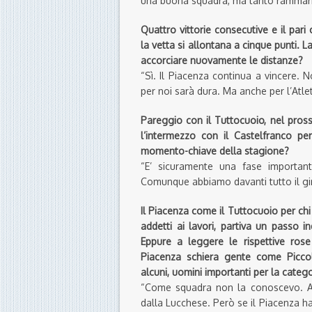
una buona squadra, ma tanto rammaric
Quattro vittorie consecutive e il pa
la vetta si allontana a cinque punti. L
accorciare nuovamente le distanze?
“Sì. Il Piacenza continua a vincere. N
per noi sarà dura. Ma anche per l’Atl
Pareggio con il Tuttocuoio, nel pross
l’intermezzo con il Castelfranco per
momento-chiave della stagione?
“E’ sicuramente una fase important
Comunque abbiamo davanti tutto il gir
Il Piacenza come il Tuttocuoio per c
addetti ai lavori, partiva un passo i
Eppure a leggere le rispettive rose
Piacenza schiera gente come Piccolo,
alcuni, uomini importanti per la catego
“Come squadra non la conoscevo. All’
dalla Lucchese. Però se il Piacenza ha 