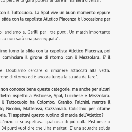
o perché la gara poteva andare in maniera diversa”.
ri con il Tuttocuoio. La Spal vive un buon momento eppure
a sfida con la capolista Atletico Piacenza è l’occasione per
oi andiamo al Garilli per i tre punti. Un match importante
etico non sarà una passeggiata”.
imo turno la sfida con la capolista Atletico Piacenza, poi
 cominciare il girone di ritorno con il Mezzolara. E’ il
e. Dobbiamo cercare di rimanere attaccati alla vetta.
one di ritorno ed è ancora lunga la strada da fare”.
hi non conosce bene queste categorie, ma anche per alcuni
ndietro rispetto a Pistoiese, Spal, Lucchese e Mezzolara.
 il Tuttocuoio ha Colombo, Granito, Falchini, mentre il
 Nicolini, Matteassi, Cazzamalli, Colicchio per citarne
ria. Ti aspettavi questo ruolino di marcia dell’Atletico?
inizio ci si aspettava qualcosa di più dalla Pistoiese o
34 punti vuol dire che li ha meritati. E’ una squadra solida