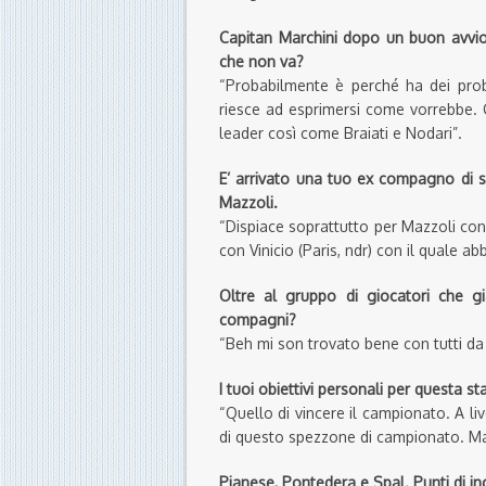
Capitan Marchini dopo un buon avvio
che non va?
“Probabilmente è perché ha dei probl
riesce ad esprimersi come vorrebbe
leader così come Braiati e Nodari”.
E’ arrivato una tuo ex compagno di sq
Mazzoli.
“Dispiace soprattutto per Mazzoli con 
con Vinicio (Paris, ndr) con il quale a
Oltre al gruppo di giocatori che g
compagni?
“Beh mi son trovato bene con tutti da R
I tuoi obiettivi personali per questa s
“Quello di vincere il campionato. A li
di questo spezzone di campionato. Ma 
Pianese, Pontedera e Spal. Punti di in