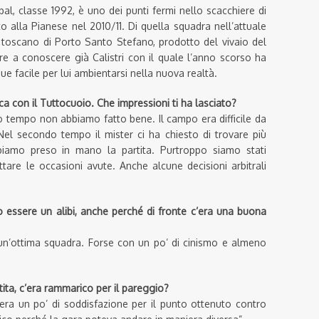
Spal, classe 1992, è uno dei punti fermi nello scacchiere di
o alla Pianese nel 2010/11. Di quella squadra nell’attuale
e toscano di Porto Santo Stefano, prodotto del vivaio del
tre a conoscere già Calistri con il quale l’anno scorso ha
e facile per lui ambientarsi nella nuova realtà.
ca con il Tuttocuoio. Che impressioni ti ha lasciato?
rimo tempo non abbiamo fatto bene. Il campo era difficile da
Nel secondo tempo il mister ci ha chiesto di trovare più
biamo preso in mano la partita. Purtroppo siamo stati
ttare le occasioni avute. Anche alcune decisioni arbitrali
o essere un alibi, anche perché di fronte c’era una buona
 un’ottima squadra. Forse con un po’ di cinismo e almeno
rtita, c’era rammarico per il pareggio?
’era un po’ di soddisfazione per il punto ottenuto contro