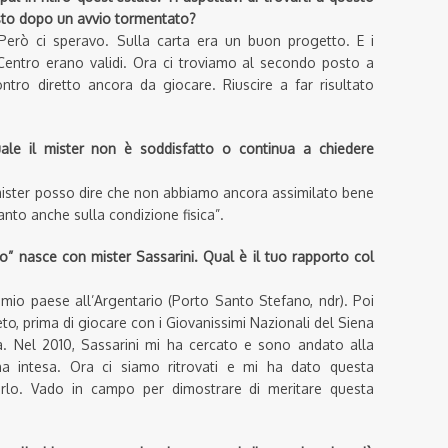
to dopo un avvio tormentato?
Però ci speravo. Sulla carta era un buon progetto. E i
l Centro erano validi. Ora ci troviamo al secondo posto a
tro diretto ancora da giocare. Riuscire a far risultato
uale il mister non è soddisfatto o continua a chiedere
mister posso dire che non abbiamo ancora assimilato bene
anto anche sulla condizione fisica”.
o” nasce con mister Sassarini. Qual è il tuo rapporto col
l mio paese all’Argentario (Porto Santo Stefano, ndr). Poi
to, prima di giocare con i Giovanissimi Nazionali del Siena
a. Nel 2010, Sassarini mi ha cercato e sono andato alla
a intesa. Ora ci siamo ritrovati e mi ha dato questa
rlo. Vado in campo per dimostrare di meritare questa