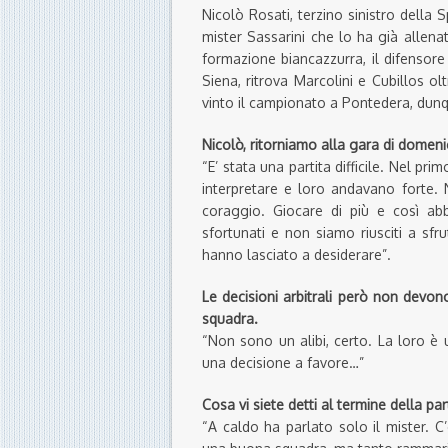
Nicolò Rosati, terzino sinistro della 
mister Sassarini che lo ha già allenat
formazione biancazzurra, il difensor
Siena, ritrova Marcolini e Cubillos ol
vinto il campionato a Pontedera, dunqu
Nicolò, ritorniamo alla gara di domeni
“E’ stata una partita difficile. Nel p
interpretare e loro andavano forte. 
coraggio. Giocare di più e così ab
sfortunati e non siamo riusciti a sfru
hanno lasciato a desiderare”.
Le decisioni arbitrali però non devon
squadra.
“Non sono un alibi, certo. La loro è
una decisione a favore…”
Cosa vi siete detti al termine della pa
“A caldo ha parlato solo il mister. C