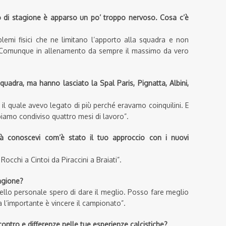
 di stagione è apparso un po’ troppo nervoso. Cosa c’è
emi fisici che ne limitano l’apporto alla squadra e non
. Comunque in allenamento da sempre il massimo da vero
uadra, ma hanno lasciato la Spal Paris, Pignatta, Albini,
il quale avevo legato di più perché eravamo coinquilini. E
bbiamo condiviso quattro mesi di lavoro”.
ià conoscevi com’è stato il tuo approccio con i nuovi
occhi a Cintoi da Piraccini a Braiati”.
tagione?
vello personale spero di dare il meglio. Posso fare meglio
l’importante è vincere il campionato”.
contro e differenze nelle tue esperienze calcistiche?