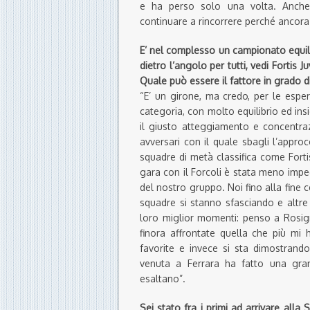
e ha perso solo una volta. Anch
continuare a rincorrere perché ancora
E’ nel complesso un campionato equilib
dietro l’angolo per tutti, vedi Fortis
Quale può essere il fattore in grado di
“E’ un girone, ma credo, per le esper
categoria, con molto equilibrio ed ins
il giusto atteggiamento e concentraz
avversari con il quale sbagli l’approc
squadre di metà classifica come Fort
gara con il Forcoli è stata meno imp
del nostro gruppo. Noi fino alla fine 
squadre si stanno sfasciando e altre
loro miglior momenti: penso a Rosign
finora affrontate quella che più mi 
favorite e invece si sta dimostrand
venuta a Ferrara ha fatto una gr
esaltano”.
Sei stato fra i primi ad arrivare alla S