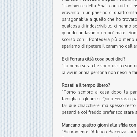
“L’ambiente della Spal, con tutto il r
eravamo in un paesino di quattromila
paragonabile a quello che ho trovato a
qualcosa di indescrivibile, ci hanno
quando andavamo un po’ male. Sono un
scorso con il Pontedera più o meno e
speriamo di ripetere il cammino dell’
E di Ferrara città cosa puoi dirci?
“La prima sera che sono uscito son r
la vivi in prima persona non riesci a fa
Rosati e il tempo libero?
“Torno sempre a casa dopo la part
famiglia e gli amici. Qui a Ferrara q
far due chiacchiere, ma spesso resto 
pesanti e col freddo preferisco stare 
Mancano quattro giorni alla sfida con 
“Sicuramente l’Atletico Piacenza sarà 