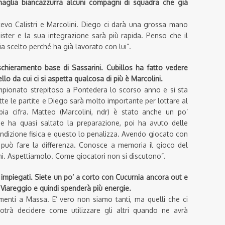
maglia biancazzurra alcuni compagni di squadra che già
scevo Calistri e Marcolini. Diego ci darà una grossa mano
ster e la sua integrazione sarà più rapida. Penso che il
bbia scelto perché ha già lavorato con lui”.
 schieramento base di Sassarini. Cubillos ha fatto vedere
llo da cui ci si aspetta qualcosa di più è Marcolini.
campionato strepitoso a Pontedera lo scorso anno e si sta
te le partite e Diego sarà molto importante per lottare al
ia cifra. Matteo (Marcolini, ndr) è stato anche un po’
to e ha quasi saltato la preparazione, poi ha avuto delle
ondizione fisica e questo lo penalizza. Avendo giocato con
può fare la differenza. Conosce a memoria il gioco del
ni. Aspettiamolo. Come giocatori non si discutono”.
 impiegati. Siete un po’ a corto con Cucurnia ancora out e
 Viareggio e quindi spenderà più energie.
menti a Massa. E’ vero non siamo tanti, ma quelli che ci
otrà decidere come utilizzare gli altri quando ne avrà