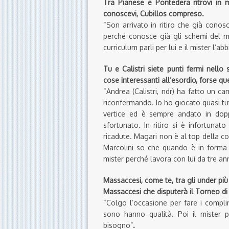
Tra Pianese e Pontedera ritrovi in 
conoscevi, Cubillos compreso.
“Son arrivato in ritiro che già cono
perché conosce già gli schemi del mi
curriculum parli per lui e il mister l’a
Tu e Calistri siete punti fermi nello
cose interessanti all’esordio, forse que
“Andrea (Calistri, ndr) ha fatto un 
riconfermando. Io ho giocato quasi tut
vertice ed è sempre andato in dopp
sfortunato. In ritiro si è infortuna
ricadute. Magari non è al top della c
Marcolini so che quando è in forma 
mister perché lavora con lui da tre an
Massaccesi, come te, tra gli under più
Massaccesi che disputerà il Torneo di
“Colgo l’occasione per fare i compli
sono hanno qualità. Poi il mister p
bisogno”
.