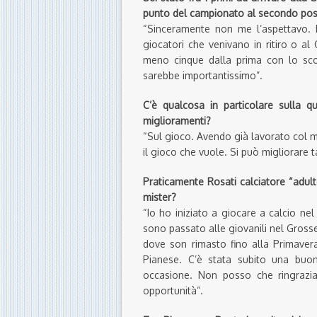
punto del campionato al secondo pos
“Sinceramente non me l’aspettavo. 
giocatori che venivano in ritiro o a
meno cinque dalla prima con lo scon
sarebbe importantissimo”.
C’è qualcosa in particolare sulla q
miglioramenti?
“Sul gioco. Avendo già lavorato col 
il gioco che vuole. Si può migliorare t
Praticamente Rosati calciatore “adult
mister?
“Io ho iniziato a giocare a calcio ne
sono passato alle giovanili nel Grosse
dove son rimasto fino alla Primaver
Pianese. C’è stata subito una buon
occasione. Non posso che ringrazia
opportunità”.