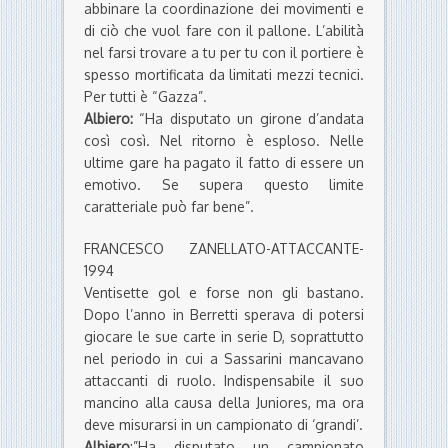
abbinare la coordinazione dei movimenti e
di ciò che vuol fare con il pallone. L’abilità
nel farsi trovare a tu per tu con il portiere è
spesso mortificata da limitati mezzi tecnici.
Per tutti è “Gazza”.
Albiero:
“Ha disputato un girone d’andata
così così. Nel ritorno è esploso. Nelle
ultime gare ha pagato il fatto di essere un
emotivo. Se supera questo limite
caratteriale può far bene”.
FRANCESCO ZANELLATO-ATTACCANTE-
1994
Ventisette gol e forse non gli bastano.
Dopo l’anno in Berretti sperava di potersi
giocare le sue carte in serie D, soprattutto
nel periodo in cui a Sassarini mancavano
attaccanti di ruolo. Indispensabile il suo
mancino alla causa della Juniores, ma ora
deve misurarsi in un campionato di ‘grandi’.
Albiero
:”Ha disputato un campionato