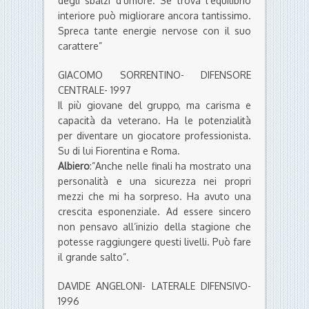
degli sbalzi d’umore. Se trova l’equilibrio
interiore può migliorare ancora tantissimo.
Spreca tante energie nervose con il suo
carattere”
GIACOMO SORRENTINO- DIFENSORE
CENTRALE- 1997
Il più giovane del gruppo, ma carisma e
capacità da veterano. Ha le potenzialità
per diventare un giocatore professionista.
Su di lui Fiorentina e Roma.
Albiero
:”Anche nelle finali ha mostrato una
personalità e una sicurezza nei propri
mezzi che mi ha sorpreso. Ha avuto una
crescita esponenziale. Ad essere sincero
non pensavo all’inizio della stagione che
potesse raggiungere questi livelli. Può fare
il grande salto”.
DAVIDE ANGELONI- LATERALE DIFENSIVO-
1996