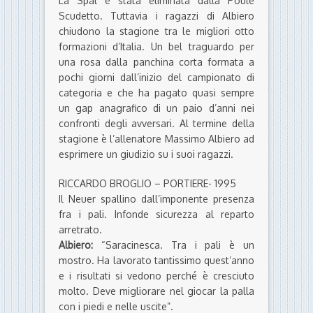
La Spal è stata eliminata dalla Poule
Scudetto. Tuttavia i ragazzi di Albiero
chiudono la stagione tra le migliori otto
formazioni d’Italia. Un bel traguardo per
una rosa dalla panchina corta formata a
pochi giorni dall’inizio del campionato di
categoria e che ha pagato quasi sempre
un gap anagrafico di un paio d’anni nei
confronti degli avversari. Al termine della
stagione è l’allenatore Massimo Albiero ad
esprimere un giudizio su i suoi ragazzi.
RICCARDO BROGLIO – PORTIERE- 1995
Il Neuer spallino dall’imponente presenza
fra i pali. Infonde sicurezza al reparto
arretrato.
Albiero:
“Saracinesca. Tra i pali è un
mostro. Ha lavorato tantissimo quest’anno
e i risultati si vedono perché è cresciuto
molto. Deve migliorare nel giocar la palla
con i piedi e nelle uscite”.