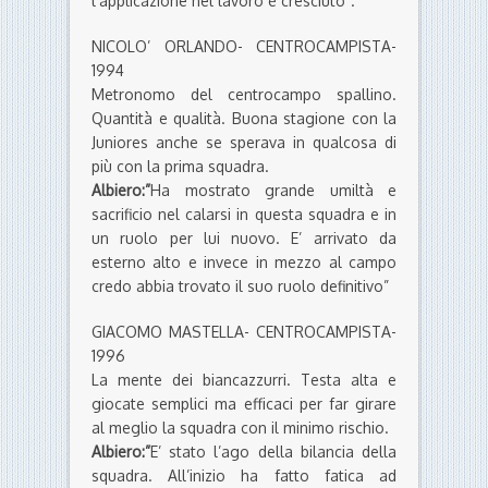
l’applicazione nel lavoro è cresciuto”.
NICOLO’ ORLANDO- CENTROCAMPISTA-
1994
Metronomo del centrocampo spallino.
Quantità e qualità. Buona stagione con la
Juniores anche se sperava in qualcosa di
più con la prima squadra.
Albiero:”
Ha mostrato grande umiltà e
sacrificio nel calarsi in questa squadra e in
un ruolo per lui nuovo. E’ arrivato da
esterno alto e invece in mezzo al campo
credo abbia trovato il suo ruolo definitivo”
GIACOMO MASTELLA- CENTROCAMPISTA-
1996
La mente dei biancazzurri. Testa alta e
giocate semplici ma efficaci per far girare
al meglio la squadra con il minimo rischio.
Albiero:”
E’ stato l’ago della bilancia della
squadra. All’inizio ha fatto fatica ad