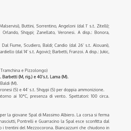
alservisi), Buttini, Sorrentino, Angeloni (dal 1’ s.t. Zitelli);
i, Orlando, Shqypi; Zanellato, Veronesi. A disp.: Bonora,
 Dal Fiume, Scudiero, Baldi; Candio (dal 26’ s.t. Alouani),
diello (dal 14’ s.t. Agovic); Barbetti, Franzoi. A disp.: Jukic,
i: Tramchina e Pizzolongo)
 Barbetti (M, rig.) e 40’s.t. Lama (M).
Baldi (M).
 Veronesi (S) e 44’ s.t. Shqypi (S) per doppia ammonizione.
torno ai 10°C, presenza di vento. Spettatori: 100 circa.
er la giovane Spal di Massimo Albiero. La corsa si ferma
enasciutti, Pontrelli e Guarracino la Spal esce sconfitta dal
o i trentini del Mezzocorona. Biancazzurri che chiudono in