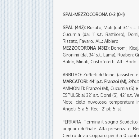
SPAL-MEZZOCORONA 0-3 (0-1)
SPAL (442):
Busato; Viali (dal 34’ s.t. M
Cucurnia (dal 1’ s.t. Battiloro), Dom
Rizzato, Favaro. All.: Albiero
MEZZOCORONA (4312):
Bonomi; Kicaj,
Gironimi (dal 34’ s.t. Lama), Ruaben; Giar
Baldo, Minati, Cristofoletti. All.: Bodo.
ARBITRO: Zufferli di Udine. (assistent
MARCATORI: 44’ p.t. Franzoi (M), 34’s.t.
AMMONITI: Franzoi (M), Cucurnia (S) e 
ESPULSI: al 32’ s.t. Domi (S), 42’ s.t.
Note: cielo nuvoloso, temperatura in
Angoli: 5 a 5. Rec.: 2’ pt; 5’ st.
FERRARA- Termina il sogno Scudetto p
ai quarti di finale. Alla presenza di B
Centro di via Copparo per 3 a 0 contr