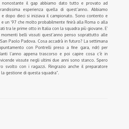
gi nonostante il gap abbiamo dato tutto e provato ad
randissima esperienza quella di quest’anno. Abbiamo
ni e dopo dieci si iniziava il campionato. Sono contento e
 e un ’97 che molto probabilmente finirà alla Roma o alla
ati tra le prime otto in Italia con la squadra più giovane. E’
i momenti belli vissuti quest’anno penso soprattutto alle
il San Paolo Padova. Cosa accadrà in futuro? La settimana
appuntamento con Pontrelli preso a fine gara, ndr) per
danti l’anno appena trascorso e poi capire cosa c’è in
icende vissute negli ultimi due anni sono stanco. Spero
ro svolto con i ragazzi. Ringrazio anche il preparatore
 la gestione di questa squadra”.