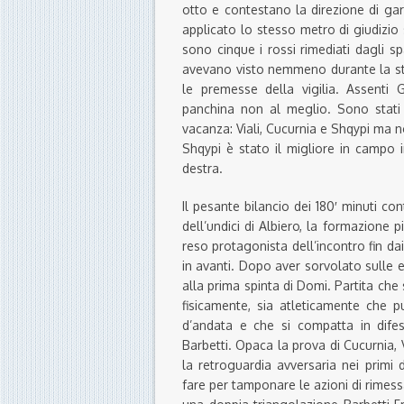
otto e contestano la direzione di gara
applicato lo stesso metro di giudizio 
sono cinque i rossi rimediati dagli spa
avevano visto nemmeno durante la stag
le premesse della vigilia. Assenti G
panchina non al meglio. Sono stati r
vacanza: Viali, Cucurnia e Shqypi ma 
Shqypi è stato il migliore in campo 
destra.
Il pesante bilancio dei 180′ minuti c
dell’undici di Albiero, la formazione pi
reso protagonista dell’incontro fin da
in avanti. Dopo aver sorvolato sulle 
alla prima spinta di Domi. Partita ch
fisicamente, sia atleticamente che p
d’andata e che si compatta in difes
Barbetti. Opaca la prova di Cucurnia,
la retroguardia avversaria nei primi 
fare per tamponare le azioni di rimess