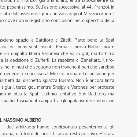
ranzoi. Poi Franzoi, già ammonito, entra fallosamente su
llo pesantissimo. Sull’azione successiva, al 44’, Franzoi, in
isata dall’assistente, porta in vantaggio il Mezzocorona. I
po dove non si registrano conclusioni nello specchio della
sciano spazio a Battiloro e Zitelli. Parte bene la Spal
a nei primi venti minuti. Prima ci prova Buttini, poi è
e un rimpallo libera Veronesi che va in gol, ma l’arbitro
 la decisione di Zufferli. La rasoiata di Zanellato, il tiro-
nesi nei minuti che seguono non trovano il pari che sarebbe
gore generoso concesso al Mezzocorona ed espulsione per
Barbetti dal dischetto spiazza Busato. Non è ancora finita
 sigla il terzo gol, mentre Shqipy e Veronesi per proteste
no in otto la Spal. L’ultimo tentativo è di Battiloro, ma
pallini lasciano il campo tra gli applausi dei sostenitori
AL MASSIMO ALBIERO
. I due arbitraggi hanno condizionato pesantemente gli
rona, già forte di suo. Il bilancio resta positivo. E’ stata