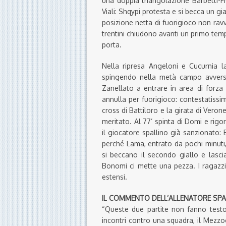
una doppia triangolazione Barbetti-F
Viali: Shqypi protesta e si becca un gia
posizione netta di fuorigioco non ravv
trentini chiudono avanti un primo tem
porta.
Nella ripresa Angeloni e Cucurnia la
spingendo nella metà campo avversari
Zanellato a entrare in area di forza 
annulla per fuorigioco: contestatissima
cross di Battiloro e la girata di Vero
meritato. Al 77’ spinta di Domi e ri
il giocatore spallino già sanzionato: 
perché Lama, entrato da pochi minuti,
si beccano il secondo giallo e lascia
Bonomi ci mette una pezza. I ragazzi s
estensi.
IL COMMENTO DELL’ALLENATORE SP
“Queste due partite non fanno testo
incontri contro una squadra, il Mezzoco