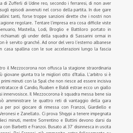
 di Zufferli di Udine reo, secondo i ferraresi, di non aver
sugli episodi avvenuti nel corso della partita. In due gare
llini: tanti, forse troppe sanzioni dirette che i nostri non
ione regolare. Tentare l’impresa era cosa difficile viste
enuario, Mastella, Lodi, Broglio e Battiloro portato in
ichiamati gli under della squadra di Sassarini ormai in
non è servito granché. Ad onor del vero l’esterno albanese
in casa spallina con le sue accelerazioni lungo la fascia
ontro il Mezzocorona non offusca la stagione straordinaria
ù giovane giunta tra le migliori otto d’Italia. L’arbitro si è
i primi minuti con la Spal che non riesce ad essere incisiva
entratacce di Candio, Ruaben e Baldi estrae ecco un giallo
e si innervosisce. Il Mezzocorona è squadra messa bene sia
uò amministrare le quattro reti di vantaggio della gara
a per poi giocare di rimessa con Franzoi, Giardiello e
 Veronesi e Zanellato. Ci prova Shqypi a tenere impegnata
dieci minuti, mentre Sorrentino e Buttini devono darsi da
a con Barbetti e Franzoi. Busato al 37’ disinnesca in uscita