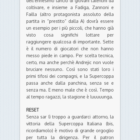
dell’ennesimo lancio di giovani talentini da
coltivare, e insieme a Fadiga, Zannoni e
Failla (altro protagonista assoluto della
partita in “prestito” dalla A) dovrà essere
un esempio per i più piccoli, che hanno già
visto cosa significhi lottare per
raggiungere qualcosa di importante. Sette
è il numero di giocatori che non hanno
messo piede in campo. Per scelta tecnica,
certo, ma anche perchè Andrejic non vuole
bruciare nessuno. Così sono stati loro i
primi tifosi dei compagni, e la Supercoppa
passa anche dalla panchina, senza se e
senza ma. E meno male che è così. Tempo
al tempo ragazzi, la stagione è luuuuunga.
RESET
Senza sar lì troppo a guardarci attorno, la
vittoria della Supercoppa Italiana (bis,
ricordiamolo) è motivo di grande orgoglio
per tutta la dirigenza. Per il patron