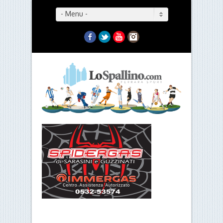
- Menu -
Facebook
Twitter
YouTube
Instagram