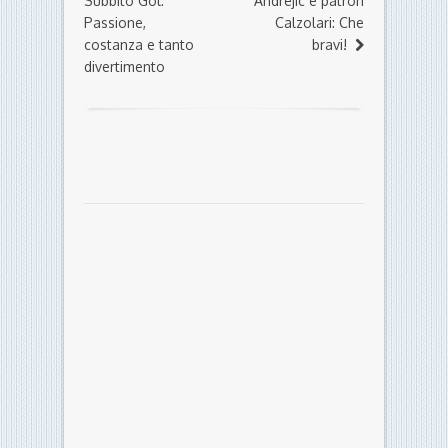
Subbito Gol:
Andrejic e patron
Passione,
Calzolari: Che
costanza e tanto
bravi!
divertimento