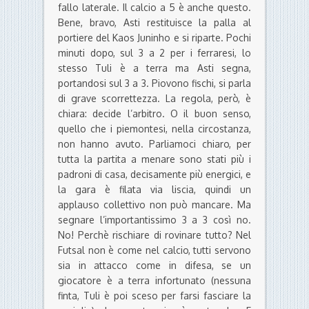
fallo laterale. Il calcio a 5 è anche questo.
Bene, bravo, Asti restituisce la palla al
portiere del Kaos Juninho e si riparte. Pochi
minuti dopo, sul 3 a 2 per i ferraresi, lo
stesso Tuli è a terra ma Asti segna,
portandosi sul 3 a 3. Piovono fischi, si parla
di grave scorrettezza. La regola, però, è
chiara: decide l’arbitro. O il buon senso,
quello che i piemontesi, nella circostanza,
non hanno avuto. Parliamoci chiaro, per
tutta la partita a menare sono stati più i
padroni di casa, decisamente più energici, e
la gara è filata via liscia, quindi un
applauso collettivo non può mancare. Ma
segnare l’importantissimo 3 a 3 così no.
No! Perchè rischiare di rovinare tutto? Nel
Futsal non è come nel calcio, tutti servono
sia in attacco come in difesa, se un
giocatore è a terra infortunato (nessuna
finta, Tuli è poi sceso per farsi fasciare la