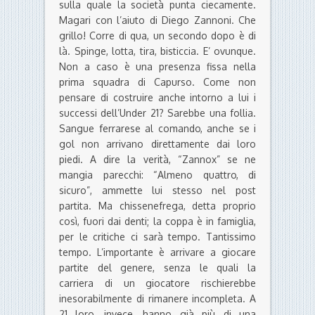
sulla quale la società punta ciecamente.
Magari con l’aiuto di Diego Zannoni. Che
grillo! Corre di qua, un secondo dopo è di
là. Spinge, lotta, tira, bisticcia. E’ ovunque.
Non a caso è una presenza fissa nella
prima squadra di Capurso. Come non
pensare di costruire anche intorno a lui i
successi dell’Under 21? Sarebbe una follia.
Sangue ferrarese al comando, anche se i
gol non arrivano direttamente dai loro
piedi. A dire la verità, “Zannox” se ne
mangia parecchi: “Almeno quattro, di
sicuro”, ammette lui stesso nel post
partita. Ma chissenefrega, detta proprio
così, fuori dai denti; la coppa è in famiglia,
per le critiche ci sarà tempo. Tantissimo
tempo. L’importante è arrivare a giocare
partite del genere, senza le quali la
carriera di un giocatore rischierebbe
inesorabilmente di rimanere incompleta. A
21 loro, invece, hanno già più di una