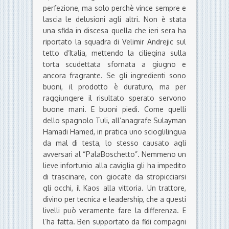
perfezione, ma solo perchè vince sempre e
lascia le delusioni agli altri. Non è stata
una sfida in discesa quella che ieri sera ha
riportato la squadra di Velimir Andrejic sul
tetto d’Italia, mettendo la ciliegina sulla
torta scudettata sfornata a giugno e
ancora fragrante. Se gli ingredienti sono
buoni, il prodotto è duraturo, ma per
raggiungere il risultato sperato servono
buone mani. E buoni piedi. Come quelli
dello spagnolo Tuli, all’anagrafe Sulayman
Hamadi Hamed, in pratica uno scioglilingua
da mal di testa, lo stesso causato agli
avversari al “PalaBoschetto”. Nemmeno un
lieve infortunio alla caviglia gli ha impedito
di trascinare, con giocate da stropicciarsi
gli occhi, il Kaos alla vittoria. Un trattore,
divino per tecnica e leadership, che a questi
livelli può veramente fare la differenza. E
l’ha fatta. Ben supportato da fidi compagni