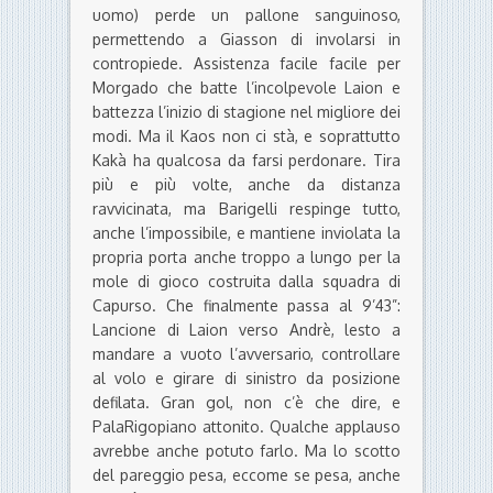
uomo) perde un pallone sanguinoso,
permettendo a Giasson di involarsi in
contropiede. Assistenza facile facile per
Morgado che batte l’incolpevole Laion e
battezza l’inizio di stagione nel migliore dei
modi. Ma il Kaos non ci stà, e soprattutto
Kakà ha qualcosa da farsi perdonare. Tira
più e più volte, anche da distanza
ravvicinata, ma Barigelli respinge tutto,
anche l’impossibile, e mantiene inviolata la
propria porta anche troppo a lungo per la
mole di gioco costruita dalla squadra di
Capurso. Che finalmente passa al 9’43”:
Lancione di Laion verso Andrè, lesto a
mandare a vuoto l’avversario, controllare
al volo e girare di sinistro da posizione
defilata. Gran gol, non c’è che dire, e
PalaRigopiano attonito. Qualche applauso
avrebbe anche potuto farlo. Ma lo scotto
del pareggio pesa, eccome se pesa, anche