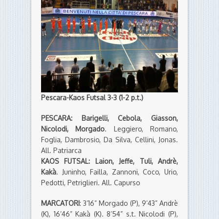
Pescara-Kaos Futsal 3-3 (1-2 p.t.)
PESCARA: Barigelli, Cebola, Giasson,
Nicolodi, Morgado
. Leggiero, Romano,
Foglia, Dambrosio, Da Silva, Cellini, Jonas.
All. Patriarca
KAOS FUTSAL: Laion, Jeffe, Tuli, Andrè,
Kakà
. Juninho, Failla, Zannoni, Coco, Urio,
Pedotti, Petriglieri. All. Capurso
MARCATORI
: 3’16” Morgado (P), 9’43” Andrè
(K), 16’46” Kakà (K). 8’54” s.t. Nicolodi (P),