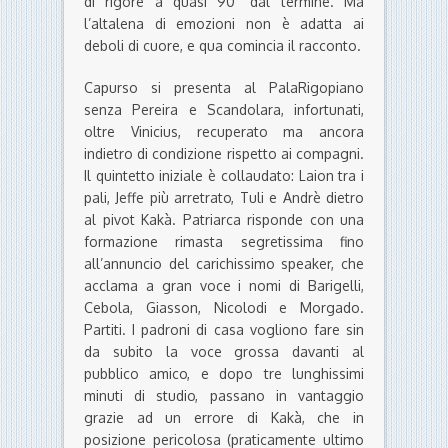
di rigore a quasi 90” dal termine. Ma
l’altalena di emozioni non è adatta ai
deboli di cuore, e qua comincia il racconto.
Capurso si presenta al PalaRigopiano
senza Pereira e Scandolara, infortunati,
oltre Vinicius, recuperato ma ancora
indietro di condizione rispetto ai compagni.
Il quintetto iniziale è collaudato: Laion tra i
pali, Jeffe più arretrato, Tuli e Andrè dietro
al pivot Kakà. Patriarca risponde con una
formazione rimasta segretissima fino
all’annuncio del carichissimo speaker, che
acclama a gran voce i nomi di Barigelli,
Cebola, Giasson, Nicolodi e Morgado.
Partiti. I padroni di casa vogliono fare sin
da subito la voce grossa davanti al
pubblico amico, e dopo tre lunghissimi
minuti di studio, passano in vantaggio
grazie ad un errore di Kakà, che in
posizione pericolosa (praticamente ultimo