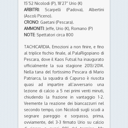
15’52 Nicolodi (P), 18’27” Urio (K)
ARBITRI:
Scarpelli (Padova), Albertini
(Ascoli Piceno).
CRONO
: Gaetani (Pescara).
AMMONITI
: Jeffe, Urio (K), Romano (P)
NOTE
: Spettatori circa 800
TACHICARDIA. Emozioni a non finire, e fino
al triplice fischio finale, al PalaRigopiano di
Pescara, dove il Kaos Futsal ha inaugurato
ufficialmente la sua stagione 2013/2014.
Nella tana del fortissimo Pescara di Mario
Patriarca, la squadra di Capurso è riuscita
quasi ad impartire all’avversario una
lezione di calcio a 5 nei primi venti minuti,
chiudendo la frazione in vantaggio 1-2.
Veemente la reazione dei biancazzurri nel
secondo tempo, con Nicolodi sugli scudi a
segnare pareggio e sorpasso, prima,
ovviamente, del 3-3 firmato Urio su calcio