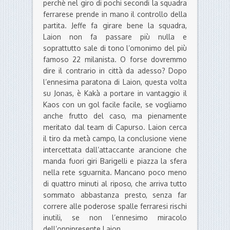
perchè nel giro di pochi secondi la squadra
ferrarese prende in mano il controllo della
partita. Jeffe fa girare bene la squadra,
Laion non fa passare più nulla e
soprattutto sale di tono l’omonimo del più
famoso 22 milanista. O forse dovremmo
dire il contrario in città da adesso? Dopo
l’ennesima paratona di Laion, questa volta
su Jonas, è Kakà a portare in vantaggio il
Kaos con un gol facile facile, se vogliamo
anche frutto del caso, ma pienamente
meritato dal team di Capurso. Laion cerca
il tiro da metà campo, la conclusione viene
intercettata dall’attaccante arancione che
manda fuori giri Barigelli e piazza la sfera
nella rete sguarnita. Mancano poco meno
di quattro minuti al riposo, che arriva tutto
sommato abbastanza presto, senza far
correre alle poderose spalle ferraresi rischi
inutili, se non l’ennesimo miracolo
dell’onnipresente Laion.