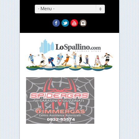
- Menu -
Facebook
Twitter
YouTube
Instagram