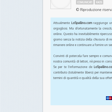
COMUNICATI
KAOS
© Riproduzione riserv
Attualmente
LoSpallino.com
raggiunge un 
orgogliosi. Ma sfortunatamente la crescit
online. Questo ha inevitabilmente ripercus
giorno senza la notizia della chiusura di r
rimanere online e continuare a fornire un ser
Convinti di potercela fare sempre e comun
nostra comunità di lettori, nè preso in cons
Se per te l'informazione de
LoSpallino.c
contributo (totalmente libero) per mantener
termini di quantità e qualità della sua offert