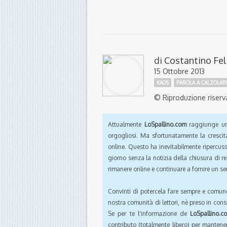
di
Costantino Fel
15 Ottobre 2013
KAOS
PAROLA A CALZOLAR
© Riproduzione riserv
Attualmente
LoSpallino.com
raggiunge un 
orgogliosi. Ma sfortunatamente la crescit
online. Questo ha inevitabilmente ripercus
giorno senza la notizia della chiusura di r
rimanere online e continuare a fornire un ser
Convinti di potercela fare sempre e comun
nostra comunità di lettori, nè preso in cons
Se per te l'informazione de
LoSpallino.c
contributo (totalmente libero) per mantener