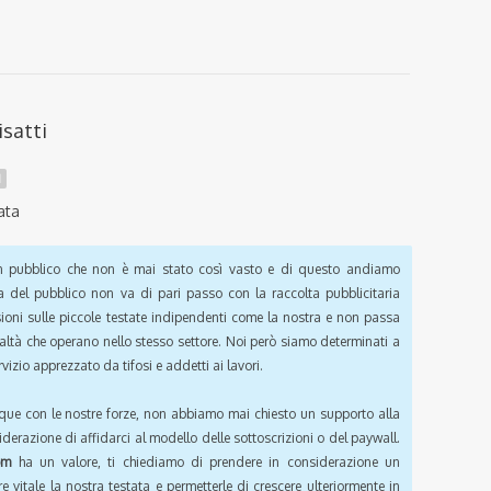
isatti
I
ata
pubblico che non è mai stato così vasto e di questo andiamo
a del pubblico non va di pari passo con la raccolta pubblicitaria
sioni sulle piccole testate indipendenti come la nostra e non passa
ealtà che operano nello stesso settore. Noi però siamo determinati a
vizio apprezzato da tifosi e addetti ai lavori.
que con le nostre forze, non abbiamo mai chiesto un supporto alla
iderazione di affidarci al modello delle sottoscrizioni o del paywall.
om
ha un valore, ti chiediamo di prendere in considerazione un
e vitale la nostra testata e permetterle di crescere ulteriormente in