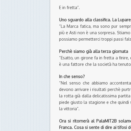
E in fretta”.
Uno sguardo alla classifica. La Lupare
“La Marca fatica, ma sono pur sempr
più e Asti non è una sorpresa. Stiamo 
possiamo permetterci troppi passi falsi
Perchè siamo già alla terza giornata
“Esatto, un girone fa in fretta a finir
è una fattore che la società ha tenuto
In che senso?
“Nel senso che abbiamo accontentato 
devono arrivare i risultati perchè pur
la rotta già dalla delicatissima parti
piede giusto la stagione e che quindi
la vittoria”.
Ora si ritornerà al PalaMIT2B solame
Franca. Cosa si sente di dire ai tifos