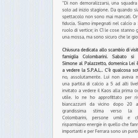
“Di non demoralizzarsi, una squadr
solo ad inizio stagione. Da quando s
spettacolo non sono mai mancati. Ora
fiducia. Siamo impegnati nel calcio a 
ruolo di vertice; in C1 le cose stanno 
una mossa, ma sono sicuro che le gioi
Chiusura dedicata allo scambio di visi
famiglia Colombarini. Sabato si
Simone al Palazzetto, domenica Lei 
a vedere la S.P.A.L.. C’è qualcosa so
no, assolutamente. Lui non aveva m
una partita di calcio a 5 ad alti livel
invitato a vedere il Kaos alla prima 
utile. Io ne ho approfittato per ri
biancazzurri da vicino dopo 20 
grandissima stima verso la f
Colombarini, persone umili e 
risparmiano energie in quello che fan
importanti e per Ferrara sono un punto