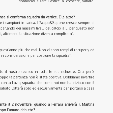
dobbiamo alzare l’asticella, crescere, variare.
nse si conferma squadra da vertice. E le altre?
e i campioni in carica. L’Acqua&Sapone cresce sempre di
parlando dei massimi livelli del calcio a 5, per questo non
, altrimenti la situazione diventa complicata”.
e, quest’anno più che mai. Non ci sono tempi di recupero, ed
 in considerazione per costruire la squadra”.
il nostro tecnico in tutte le sue richieste. Ora, però,
troppo la partenza non è stata positiva. Dobbiamo invertire
ta con la Lazio, squadra che come noi non ha iniziato con il
 sabato lotterà solo ed esclusivamente per portarsi a casa
nte il 2 novembre, quando a Ferrara arriverà il Martina
i dopo l’amaro debutto?