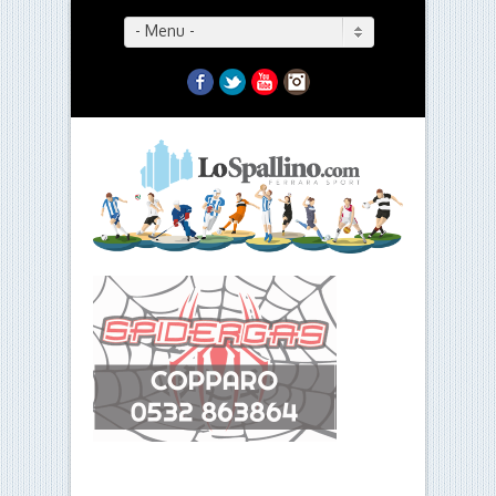
- Menu -
Facebook
Twitter
YouTube
Instagram