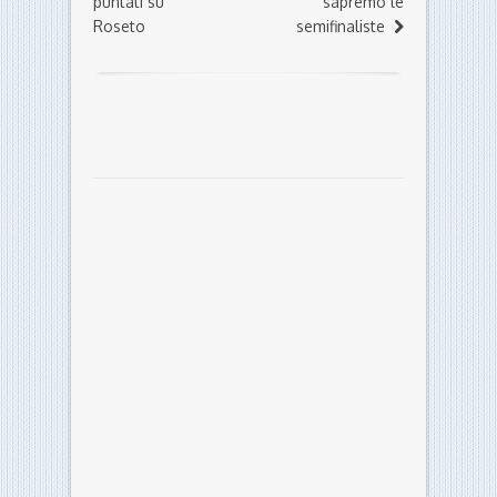
puntati su
sapremo le
Roseto
semifinaliste