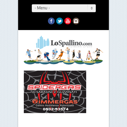
- Menu -
Facebook
Twitter
YouTube
Instagram