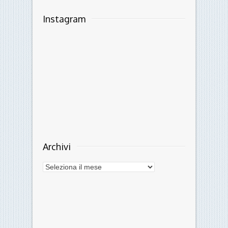
©2026 LoSpallino.com Ars et Labor · Direttore
responsabile: Alessandro Orlandin
Testata giornalistica online - Autorizzazione del
Tribunale di Ferrara n.10 del 4/10/2010 · Per
contatti:
info@lospallino.com
Credits:
OBST | creative works