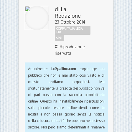
© Riproduzione
riservata
Attualmente
LoSpallino.com
raggiunge un
pubblico che non è mai stato così vasto e di
questo andiamo orgogliosi. Ma
sfortunatamente la crescita del pubblico non va
di pari passo con la raccolta pubblicitaria
online. Questo ha inevitabilmente ripercussioni
sulle piccole testate indipendenti come la
nostra e non passa giorno senza la notizia
della chiusura di realtà che operano nello stesso
settore. Noi però siamo determinati a rimanere
online e continuare a fornire un servizio
apprezzato da tifosi e addetti ai lavori.
Convinti di potercela fare sempre e comunque
con le nostre forze, non abbiamo mai chiesto un
supporto alla nostra comunità di lettori, nè
preso in considerazione di affidarci al modello