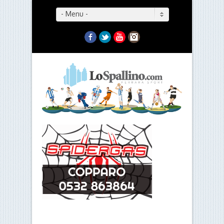
- Menu -
Facebook
Twitter
YouTube
Instagram
- Menu -
Negli ottavi di