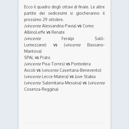
Lumezzane)
vs
(
vincente
Bassano-
Mantova)
SPAL
vs
Prato
(vincente
Pisa-Torres)
vs
Pontedera
Ascoli
vs
(
vincente
Casertana-Benevento)
(
vincente
Lecce-Matera)
vs
Juve Stabia
(
vincente
Salernitana-Messina)
vs
(
vincente
Cosenza-Reggina)
di
La
Redazione
23 Ottobre 2014
COPPA ITALIA LEGA
PRO
SPAL