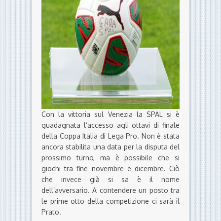
Con la vittoria sul Venezia la SPAL si è
guadagnata l’accesso agli ottavi di finale
della Coppa Italia di Lega Pro. Non è stata
ancora stabilita una data per la disputa del
prossimo turno, ma è possibile che si
giochi tra fine novembre e dicembre. Ciò
che invece già si sa è il nome
dell’avversario. A contendere un posto tra
le prime otto della competizione ci sarà il
Prato.
Ecco il quadro degli ottavi di finale. Le altre
partite dei sedicesimi si giocheranno il
prossimo 29 ottobre.
(vincente
Alessandria-Pavia)
vs
Como
AlbinoLeffe
vs
Renate
(vincente
Feralpi Salò-