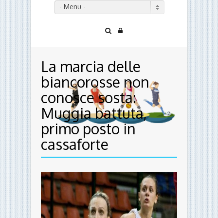
- Menu -
La marcia delle
biancorosse non
conosce sosta:
Muggia battuta,
primo posto in
cassaforte