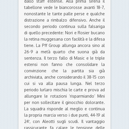
dallo staff estense. Alla prima sirena il
tabellone vede le biancorosse avanti 18-7,
nonostante le tante palle perse e qualche
distrazione a rimbalzo difensivo. Anche il
secondo periodo continua sulla falsariga
di quello precedente: Nori e Rosier bucano
la retina muggesana con facilità e la difesa
tiene. La Pff Group allunga ancora sino al
26-9 a metà quarto che suona già da
sentenza. Il terzo fallo di Masic e le triple
estensi non fanno che consolidare la
convinzione che la partita sia già
archiviata, anche considerando il 38-15 con
cui si va alla pausa lunga. Nel terzo
periodo Iurlaro mischia le carte e prova ad
allungare le rotazioni ‘risparmiando’ Mini
per non sollecitare il ginocchio dolorante.
La squadra risponde al meglio e continua
la propria marcia verso i due punti, 44-19 al
24′, con Aleotti sugli scudi. Il vantaggio
rassicurante fa calare le tensione delle