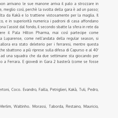
non arrivano le sue manone arriva il palo a strozzare in
e, meglio così, perchè la svolta della gara è ad un passo;
lta da Kakà e lo trattiene vistosamente per la maglia. Il
to, e in superiorità numerica i padroni di casa affondano
ona l’assist dal fondo, il secondo sbatte la sfera in rete da
dere il Pala Hilton Pharma, mai così partecipe come
. La Luparense, come nell’andata della regular season, si
allora era stato deleterio per i ferraresi, mentre questa
, che sbattono a più riprese sulla difesa di Capurso e al 40′
te ad una squadra che da due settimane sta giocando per
to a Ferrara. E giovedi in Gara 2 basterà (come se fosse
toni, Coco. Evandro, Failla, Petriglieri, Kakà, Tuli, Pedro,
Merlim, Waltinho. Morassi, Taborda, Restaino, Mauricio,