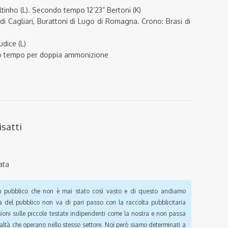
altinho (L). Secondo tempo 12’23” Bertoni (K)
 di Cagliari, Burattoni di Lugo di Romagna. Crono: Brasi di
udice (L)
ndo tempo per doppia ammonizione
isatti
ata
pubblico che non è mai stato così vasto e di questo andiamo
a del pubblico non va di pari passo con la raccolta pubblicitaria
sioni sulle piccole testate indipendenti come la nostra e non passa
ealtà che operano nello stesso settore. Noi però siamo determinati a