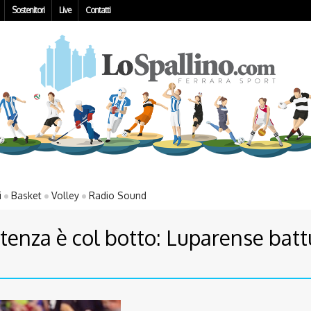
Sostenitori
Live
Contatti
i
Basket
Volley
Radio Sound
tenza è col botto: Luparense battu