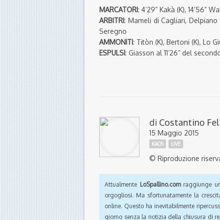
MARCATORI
: 4’29” Kakà (K), 14’56” W
ARBITRI
: Mameli di Cagliari, Delpiano
Seregno
AMMONITI
: Titòn (K), Bertoni (K), Lo Gi
ESPULSI
: Giasson al 11’26” del seco
di
Costantino Fel
15 Maggio 2015
KAOS
LIVE
© Riproduzione riserv
Attualmente
LoSpallino.com
raggiunge un 
orgogliosi. Ma sfortunatamente la crescit
online. Questo ha inevitabilmente ripercus
giorno senza la notizia della chiusura di r