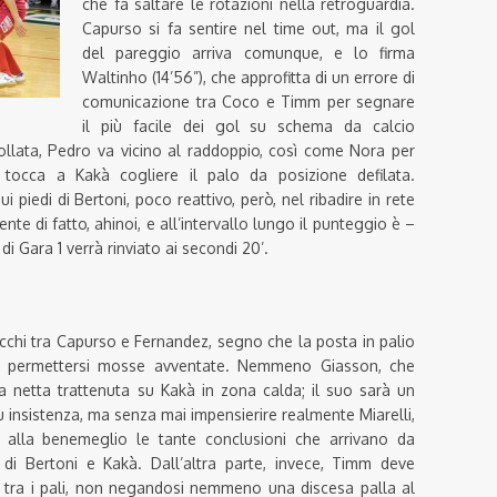
che fa saltare le rotazioni nella retroguardia.
Capurso si fa sentire nel time out, ma il gol
del pareggio arriva comunque, e lo firma
Waltinho (14’56”), che approfitta di un errore di
comunicazione tra Coco e Timm per segnare
il più facile dei gol su schema da calcio
collata, Pedro va vicino al raddoppio, così come Nora per
i tocca a Kakà cogliere il palo da posizione defilata.
i piedi di Bertoni, poco reattivo, però, nel ribadire in rete
te di fatto, ahinoi, e all’intervallo lungo il punteggio è –
di Gara 1 verrà rinviato ai secondi 20’.
acchi tra Capurso e Fernandez, segno che la posta in palio
uò permettersi mosse avventate. Nemmeno Giasson, che
una netta trattenuta su Kakà in zona calda; il suo sarà un
iù insistenza, ma senza mai impensierire realmente Miarelli,
alla benemeglio le tante conclusioni che arrivano da
i di Bertoni e Kakà. Dall’altra parte, invece, Timm deve
e tra i pali, non negandosi nemmeno una discesa palla al