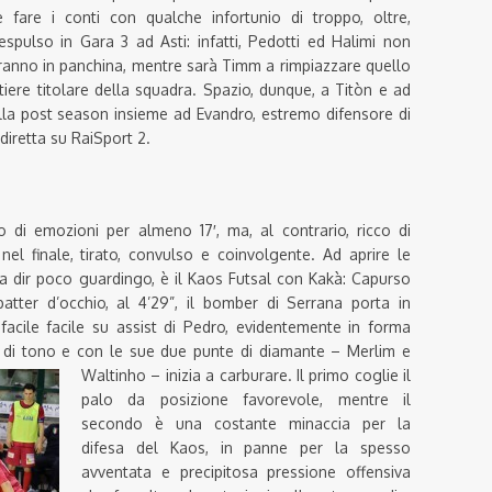
 fare i conti con qualche infortunio di troppo, oltre,
 espulso in Gara 3 ad Asti: infatti, Pedotti ed Halimi non
ranno in panchina, mentre sarà Timm a rimpiazzare quello
tiere titolare della squadra. Spazio, dunque, a Titòn e ad
ella post season insieme ad Evandro, estremo difensore di
, diretta su RaiSport 2.
di emozioni per almeno 17′, ma, al contrario, ricco di
 nel finale, tirato, convulso e coinvolgente. Ad aprire le
 dir poco guardingo, è il Kaos Futsal con Kakà: Capurso
atter d’occhio, al 4’29”, il bomber di Serrana porta in
facile facile su assist di Pedro, evidentemente in forma
e di tono e con le sue due punte di diamante – Merlim e
Waltinho – inizia a
carburare. Il primo coglie il
palo da posizione favorevole, mentre il
secondo è una costante minaccia per la
difesa del Kaos, in panne per la spesso
avventata e precipitosa pressione offensiva