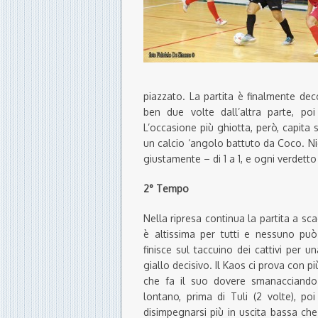
piazzato. La partita è finalmente de
ben due volte dall’altra parte, po
L’occasione più ghiotta, però, capita su
un calcio ‘angolo battuto da Coco. Nien
giustamente – di 1 a 1, e ogni verdetto 
2° Tempo
Nella ripresa continua la partita a sc
è altissima per tutti e nessuno p
finisce sul taccuino dei cattivi per 
giallo decisivo. Il Kaos ci prova con p
che fa il suo dovere smanacciando 
lontano, prima di Tuli (2 volte), po
disimpegnarsi più in uscita bassa ch