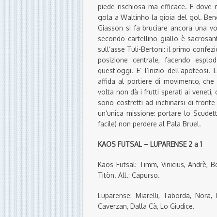
piede rischiosa ma efficace. E dove 
gola a Waltinho la gioia del gol. Ben
Giasson si fa bruciare ancora una vo
secondo cartellino giallo è sacrosan
sull’asse Tuli-Bertoni: il primo confezi
posizione centrale, facendo esplo
quest’oggi. E’ l’inizio dell’apoteosi
affida al portiere di movimento, che 
volta non dà i frutti sperati ai veneti
sono costretti ad inchinarsi di fron
un’unica missione: portare lo Scudet
facile) non perdere al Pala Bruel.
KAOS FUTSAL – LUPARENSE 2
a 1
Kaos Futsal: Timm, Vinicius, Andrè, Ber
Titòn. All.: Capurso.
Luparense: Miarelli, Taborda, Nora, 
Caverzan, Dalla Cà, Lo Giudice.