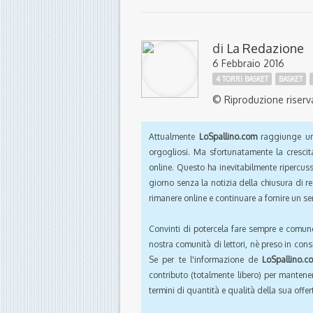
di
La Redazione
6 Febbraio 2016
4 TORRI BASKET
BASKET
© Riproduzione riserv
Attualmente
LoSpallino.com
raggiunge un 
orgogliosi. Ma sfortunatamente la crescit
online. Questo ha inevitabilmente ripercus
giorno senza la notizia della chiusura di r
rimanere online e continuare a fornire un ser
Convinti di potercela fare sempre e comun
nostra comunità di lettori, nè preso in cons
Se per te l'informazione de
LoSpallino.c
contributo (totalmente libero) per mantener
termini di quantità e qualità della sua offert