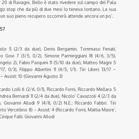
 20 di Ravagni. Bello è stato rivedere sul campo del Pala
ngo stop che da più di due mesi lo teneva lontano. La sua
 un suo pieno recupero occorrerà attende ancora un po’.
-57
solo 5 (2/3 da due), Denis Bergamin, Tommaso Fenati,
ippo Govi 7 (3/5, 0/2), Simone Parmeggiani 18 (4/6, 3/5),
Angelo 2), Fabio Pasquini 11 (5/10 da due), Matteo Magni 5
, 0/3), Filippo Albertini 11 (4/5, 1/1). Tiri Liberi: 13/17 –
 – Assist: 10 (Giovanni Agusto 3)
rdo Lolli 6 (2/6, 0/1), Riccardo Forni, Riccardo Mellara 5
 Andrea Bernardi 11 (2/4 da due), Nicolo’ Cavazzoli 4 (2/3 da
, Giovanni Allodi 9 (4/8, 0/2) N.E.: Riccardo Fabbri. Tiri
rto Vercellino 8) – Assist: 4 (Riccardo Forni, Mattia Masre’,
Cinque Falli: Giovanni Allodi