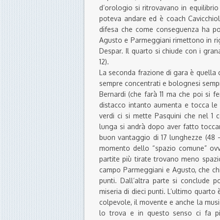
d’orologio si ritrovavano in equilibri
poteva andare ed è coach Cavicchioli
difesa che come conseguenza ha poi p
Agusto e Parmeggiani rimettono in ri
Despar. Il quarto si chiude con i gran
12).
La seconda frazione di gara è quella c
sempre concentrati e bolognesi sempre 
Bernardi (che farà 11 ma che poi si fe
distacco intanto aumenta e tocca le 
verdi ci si mette Pasquini che nel 1
lunga si andrà dopo aver fatto toccar
buon vantaggio di 17 lunghezze (48 – 3
momento dello “spazio comune” ovver
partite più tirate trovano meno spazi
campo Parmeggiani e Agusto, che chiu
punti. Dall’altra parte si conclude 
miseria di dieci punti. L’ultimo quarto
colpevole, il movente e anche la music
lo trova e in questo senso ci fa pi