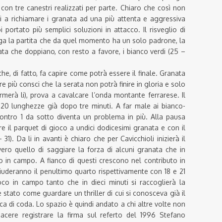
o con tre canestri realizzati per parte. Chiaro che così non
 a richiamare i granata ad una più attenta e aggressiva
ortato più semplici soluzioni in attacco. Il risveglio di
ga la partita che da quel momento ha un solo padrone, la
ata che doppiano, con resto a favore, i bianco verdi (25 –
he, di fatto, fa capire come potrà essere il finale. Granata
più consci che la serata non potrà finire in gloria e solo
rmerà li), prova a cavalcare l’onda montante ferrarese. Il
20 lunghezze già dopo tre minuti. A far male ai bianco-
 contro 1 da sotto diventa un problema in più. Alla pausa
e il parquet di gioco a undici dodicesimi granata e con il
1). Da li in avanti è chiaro che per Cavicchioli inizierà il
o quello di saggiare la forza di alcuni granata che in
o in campo. A fianco di questi crescono nel contributo in
deranno il penultimo quarto rispettivamente con 18 e 21
poco in campo tanto che in dieci minuti si raccoglierà la
 è stato come guardare un thriller di cui si conosceva già il
a di coda. Lo spazio è quindi andato a chi altre volte non
acere registrare la firma sul referto del 1996 Stefano