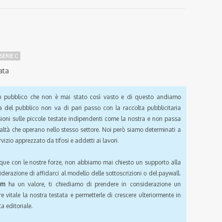
SERIE C
ata
pubblico che non è mai stato così vasto e di questo andiamo
a del pubblico non va di pari passo con la raccolta pubblicitaria
sioni sulle piccole testate indipendenti come la nostra e non passa
ealtà che operano nello stesso settore. Noi però siamo determinati a
vizio apprezzato da tifosi e addetti ai lavori.
que con le nostre forze, non abbiamo mai chiesto un supporto alla
iderazione di affidarci al modello delle sottoscrizioni o del paywall.
om
ha un valore, ti chiediamo di prendere in considerazione un
e vitale la nostra testata e permetterle di crescere ulteriormente in
a editoriale.