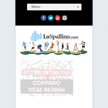
- Menu -
Facebook
Twitter
YouTube
Instagram