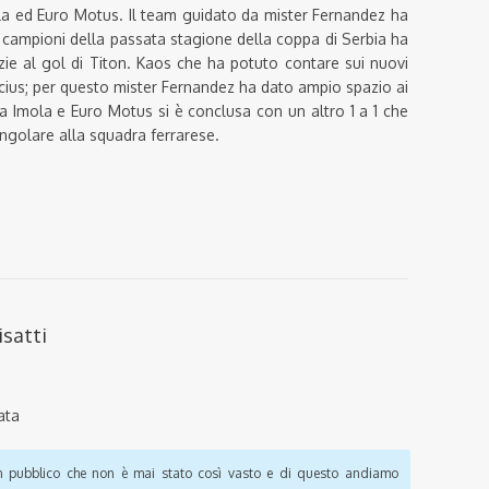
ola ed Euro Motus. Il team guidato da mister Fernandez ha
 campioni della passata stagione della coppa di Serbia ha
azie al gol di Titon. Kaos che ha potuto contare sui nuovi
icius; per questo mister Fernandez ha dato ampio spazio ai
tra Imola e Euro Motus si è conclusa con un altro 1 a 1 che
riangolare alla squadra ferrarese.
isatti
ata
pubblico che non è mai stato così vasto e di questo andiamo