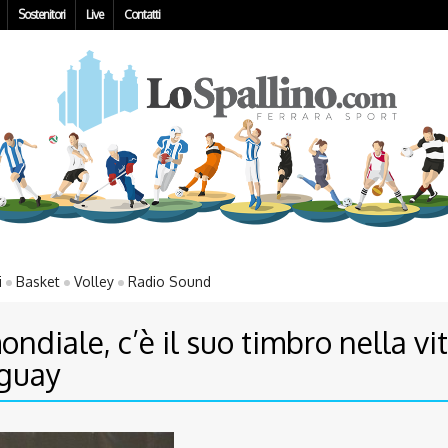
Sostenitori
Live
Contatti
i
Basket
Volley
Radio Sound
ndiale, c’è il suo timbro nella vit
aguay