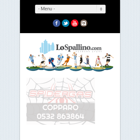
- Menu -
Facebook
Twitter
YouTube
Instagram