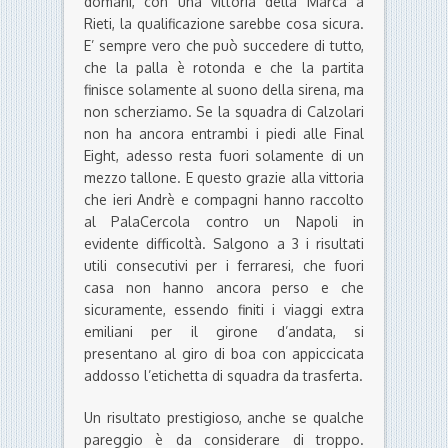
domani, con una vittoria della Marca a
Rieti, la qualificazione sarebbe cosa sicura.
E’ sempre vero che può succedere di tutto,
che la palla è rotonda e che la partita
finisce solamente al suono della sirena, ma
non scherziamo. Se la squadra di Calzolari
non ha ancora entrambi i piedi alle Final
Eight, adesso resta fuori solamente di un
mezzo tallone. E questo grazie alla vittoria
che ieri Andrè e compagni hanno raccolto
al PalaCercola contro un Napoli in
evidente difficoltà. Salgono a 3 i risultati
utili consecutivi per i ferraresi, che fuori
casa non hanno ancora perso e che
sicuramente, essendo finiti i viaggi extra
emiliani per il girone d’andata, si
presentano al giro di boa con appiccicata
addosso l’etichetta di squadra da trasferta.
Un risultato prestigioso, anche se qualche
pareggio è da considerare di troppo.