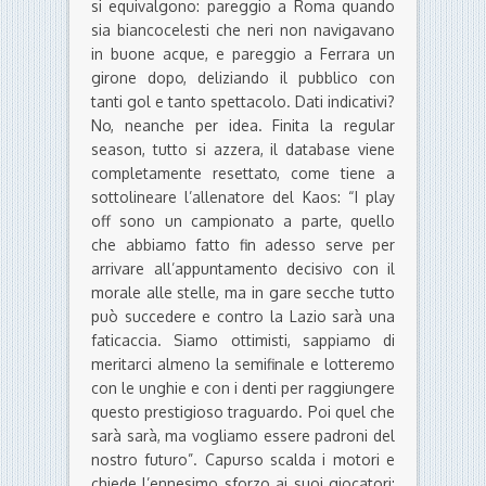
si equivalgono: pareggio a Roma quando
sia biancocelesti che neri non navigavano
in buone acque, e pareggio a Ferrara un
girone dopo, deliziando il pubblico con
tanti gol e tanto spettacolo. Dati indicativi?
No, neanche per idea. Finita la regular
season, tutto si azzera, il database viene
completamente resettato, come tiene a
sottolineare l’allenatore del Kaos: “I play
off sono un campionato a parte, quello
che abbiamo fatto fin adesso serve per
arrivare all’appuntamento decisivo con il
morale alle stelle, ma in gare secche tutto
può succedere e contro la Lazio sarà una
faticaccia. Siamo ottimisti, sappiamo di
meritarci almeno la semifinale e lotteremo
con le unghie e con i denti per raggiungere
questo prestigioso traguardo. Poi quel che
sarà sarà, ma vogliamo essere padroni del
nostro futuro”. Capurso scalda i motori e
chiede l’ennesimo sforzo ai suoi
giocatori: