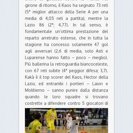
girone di ritorno, il Kaos ha segnato 73 reti
(5° miglior attacco della Serie A per una
media di 4,05 reti a partita), mentre la
Lazio 86 (2°; 4,77). In tal senso, è
fondamentale un’ottima prestazione del
reparto arretrato estense, che in tutta la
stagione ha concesso solamente 47 gol
agli avversari (2,6 di media, solo Asti e
Luparense hanno fatto – poco – meglio).
Più ballerina la retroguardia biancoceleste,
con 67 reti subite (4° peggior difesa; 3,7).
Kakà è il top scorer del Kaos, Hector della
Lazio, ed entrambi i portieri – Laion e
Molitierno – sanno punire dalla distanza
quando le loro squadre si trovano
costrette a difendere contro 5 giocatori di