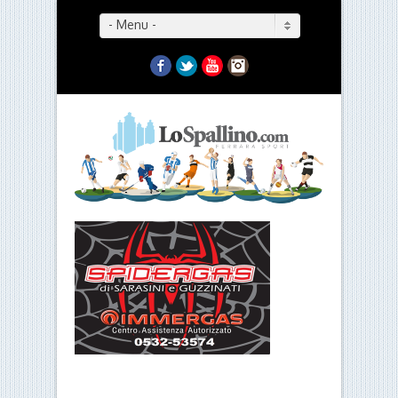
- Menu -
Facebook
Twitter
YouTube
Instagram