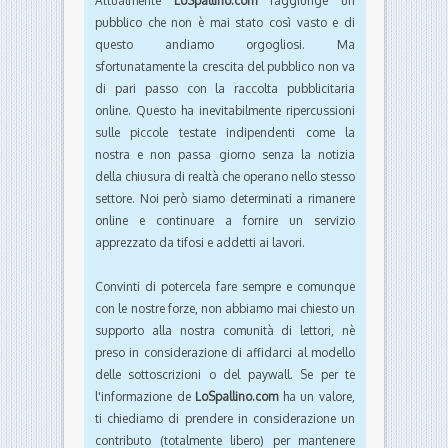
Attualmente
LoSpallino.com
raggiunge un
pubblico che non è mai stato così vasto e di
questo andiamo orgogliosi. Ma
sfortunatamente la crescita del pubblico non va
di pari passo con la raccolta pubblicitaria
online. Questo ha inevitabilmente ripercussioni
sulle piccole testate indipendenti come la
nostra e non passa giorno senza la notizia
della chiusura di realtà che operano nello stesso
settore. Noi però siamo determinati a rimanere
online e continuare a fornire un servizio
apprezzato da tifosi e addetti ai lavori.
Convinti di potercela fare sempre e comunque
con le nostre forze, non abbiamo mai chiesto un
supporto alla nostra comunità di lettori, nè
preso in considerazione di affidarci al modello
delle sottoscrizioni o del paywall. Se per te
l'informazione de
LoSpallino.com
ha un valore,
ti chiediamo di prendere in considerazione un
contributo (totalmente libero) per mantenere