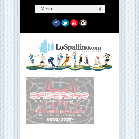
- Menu -
Facebook
Twitter
YouTube
Instagram