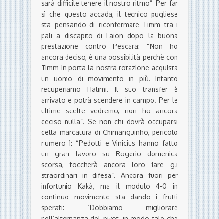
sarà difficile tenere il nostro ritmo”. Per far
sì che questo accada, il tecnico pugliese
sta pensando di riconfermare Timm tra i
pali a discapito di Laion dopo la buona
prestazione contro Pescara: “Non ho
ancora deciso, è una possibilità perchè con
Timm in porta la nostra rotazione acquista
un uomo di movimento in più. Intanto
recuperiamo Halimi. Il suo transfer è
arrivato e potrà scendere in campo. Per le
ultime scelte vedremo, non ho ancora
deciso nulla”. Se non chi dovrà occuparsi
della marcatura di Chimanguinho, pericolo
numero 1: “Pedotti e Vinicius hanno fatto
un gran lavoro su Rogerio domenica
scorsa, toccherà ancora loro fare gli
straordinari in difesa”. Ancora fuori per
infortunio Kakà, ma il modulo 4-0 in
continuo movimento sta dando i frutti
sperati: “Dobbiamo migliorare
nell’alternanza del pivot, in modo tale che