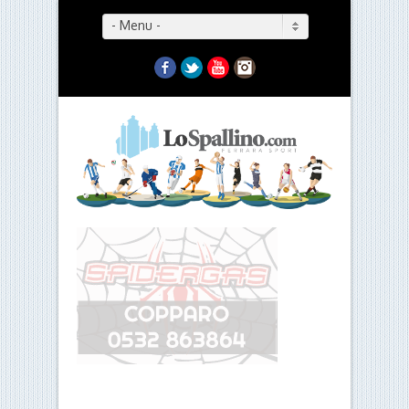
- Menu -
Facebook
Twitter
YouTube
Instagram