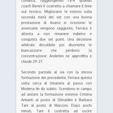
convinta, raggiungendo l’8-4 quando
coach Benini è costretto a chiamare il time
out tecnico. Migliorano le estensi sulla
seconda metà del set con una buona
prestazione di Avanzi in ricezione: le
avversarie vengono raggiunte, Ferrara è
attenta a non rimanere indietro e
conquista due set point. Una decisione
arbitrale discutibile poi disorienta le
biancazzurre che perdono la
concentrazione: Anderlini ne approfitta e
chiude 29-27.
Secondo parziale al via con la stessa
formazione del precedente, Ferrara questa
volta cerca di rimanere al passo con
Modena fin da subito. Scendono in campo
ad aiutare la formazione estense Cristina
Amianti al posto di Ghiraldini e Barbara
Tani al posto di Marconi. Dopo pochi
minuti, Tani è costretta ad uscire