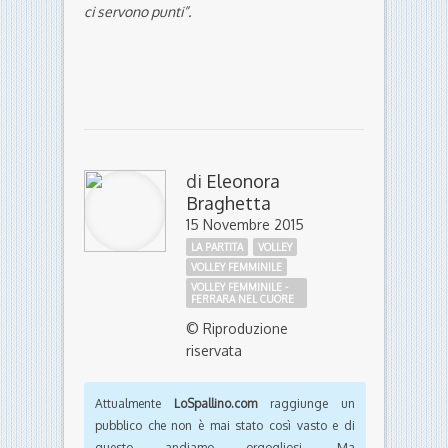
ci servono punti”.
di
Eleonora
Braghetta
15 Novembre 2015
LA PARTITA
VOLLEY
VOLLEY FEMMINILE
VOLLEY FEMMINILE -
FERRARA NEL CUORE
© Riproduzione
riservata
Attualmente
LoSpallino.com
raggiunge un
pubblico che non è mai stato così vasto e di
questo andiamo orgogliosi. Ma