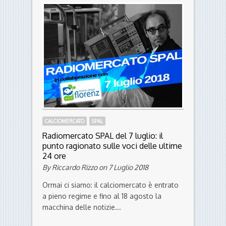
può crescere ancora
By Alessandro Orlandin on 10 Luglio 2018
Difficilmente la storia si ripete, ma se la
SPAL finisse settima in classifica e Mattia
Valoti segnasse cinque gol, papà...
CALCIOMERCATO
SPAL
Radiomercato SPAL del 7 luglio: il
punto ragionato sulle voci delle ultime