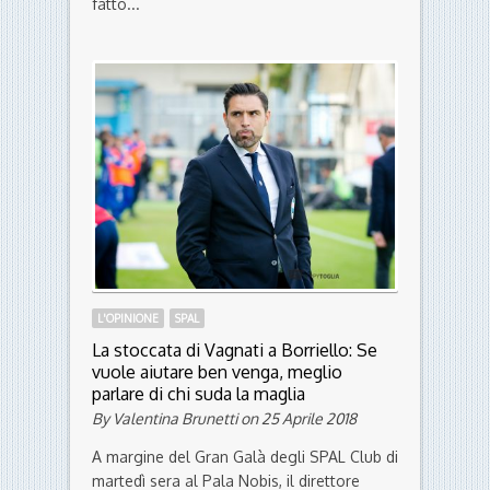
scansa: i partenopei hanno tante
buone ragioni per vincere
By La Redazione on 15 Maggio 2018
Verrebbe la voglia di maledire Giulio
Andreotti per quel suo adagio sul
prenderci nel pensar male, perché di
fatto...
L'OPINIONE
SPAL