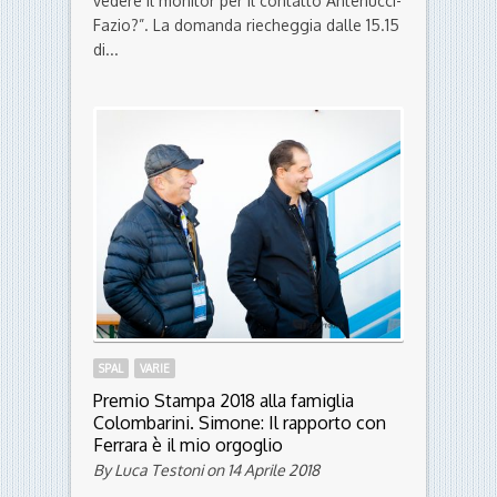
L'OPINIONE
SPAL
Perché Tagliavento non ha rivisto al
VAR il contatto Antenucci-Fazio? Il
limite è nel protocollo
By La Redazione on 22 Aprile 2018
“Perché Tagliavento non è andato a
vedere il monitor per il contatto Antenucci-
Fazio?”. La domanda riecheggia dalle 15.15
di...