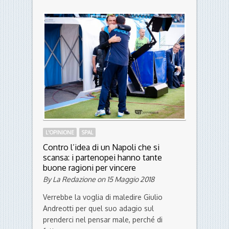
ultima di passione. Braiati: Si gioca
tutto sulla psicologia
By Costantino Felisatti on 16 Maggio 2018
Dal Bellaria alla Sampdoria il passo è
breve. Sembra ieri che la SPAL di Massimo
Gadda se la doveva...
L'OPINIONE
SPAL
Contro l’idea di un Napoli che si