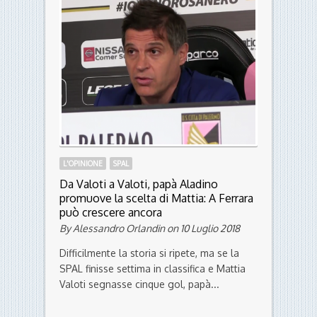
Sinergia totale
By Francesco Mattioli on 13 Settembre 2018
Alea iacta est. Il dado è tratto, e si può dire
che è stato sbancato il jackpot: lo stadio...
L'OPINIONE
SPAL
Da Valoti a Valoti, papà Aladino
promuove la scelta di Mattia: A Ferrara