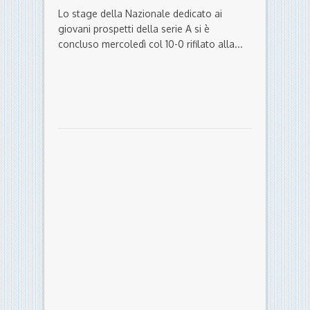
L'OPINIONE
SPAL
Gioca bene, gioca male, Lazzari in
Nazionale? L’opinione di due ex in
coda allo stage di Di Biagio
By La Redazione on 1 Marzo 2018
Lo stage della Nazionale dedicato ai
giovani prospetti della serie A si è
concluso mercoledì col 10-0 rifilato alla...